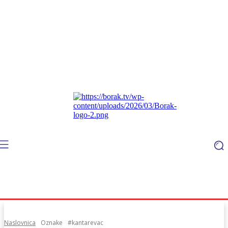
Naslovnica
Oznake
#kantarevac