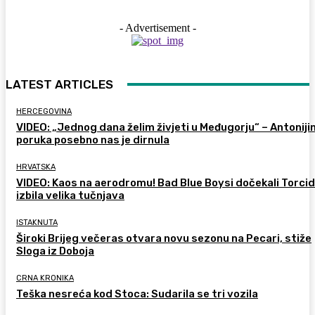
- Advertisement -
LATEST ARTICLES
HERCEGOVINA
VIDEO: „Jednog dana želim živjeti u Međugorju“ – Antoniji
poruka posebno nas je dirnula
HRVATSKA
VIDEO: Kaos na aerodromu! Bad Blue Boysi dočekali Torcid
izbila velika tučnjava
ISTAKNUTA
Široki Brijeg večeras otvara novu sezonu na Pecari, stiže
Sloga iz Doboja
CRNA KRONIKA
Teška nesreća kod Stoca: Sudarila se tri vozila