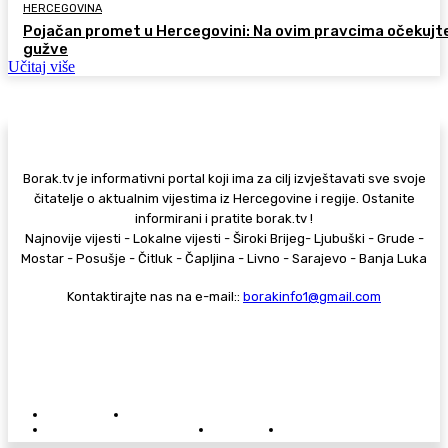
HERCEGOVINA
Pojačan promet u Hercegovini: Na ovim pravcima očekujt
gužve
Učitaj više
Borak.tv je informativni portal koji ima za cilj izvještavati sve svoje
čitatelje o aktualnim vijestima iz Hercegovine i regije. Ostanite
informirani i pratite borak.tv !
Najnovije vijesti - Lokalne vijesti - Široki Brijeg- Ljubuški - Grude -
Mostar - Posušje - Čitluk - Čapljina - Livno - Sarajevo - Banja Luka
Kontaktirajte nas na e-mail::
borakinfo1@gmail.com
© Copyright - Borak.tv
Privatnost
Pravila anonimnog komentiranja
Oglašavanje na Borak.tv
Donacije
Kontakt