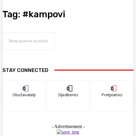
Tag:
#kampovi
Nema postova za prikaz
STAY CONNECTED
0
0
0
Obožavatelji
Sljedbenici
Pretplatnici
- Advertisement -