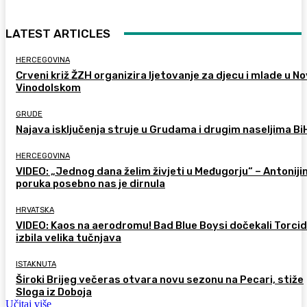
LATEST ARTICLES
HERCEGOVINA
Crveni križ ŽZH organizira ljetovanje za djecu i mlade u 
Vinodolskom
GRUDE
Najava isključenja struje u Grudama i drugim naseljima Bi
HERCEGOVINA
VIDEO: „Jednog dana želim živjeti u Međugorju“ – Antoniji
poruka posebno nas je dirnula
HRVATSKA
VIDEO: Kaos na aerodromu! Bad Blue Boysi dočekali Torcid
izbila velika tučnjava
ISTAKNUTA
Široki Brijeg večeras otvara novu sezonu na Pecari, stiže
Sloga iz Doboja
Učitaj više