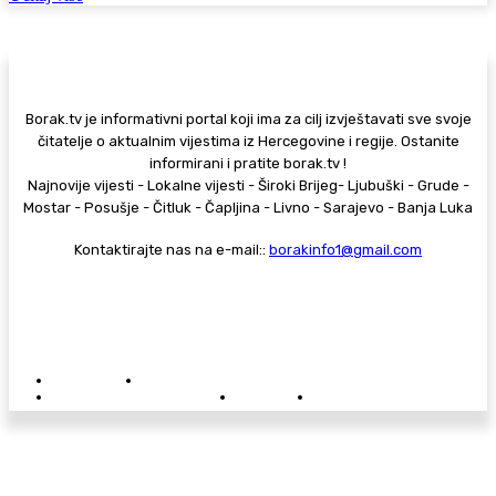
Borak.tv je informativni portal koji ima za cilj izvještavati sve svoje
čitatelje o aktualnim vijestima iz Hercegovine i regije. Ostanite
informirani i pratite borak.tv !
Najnovije vijesti - Lokalne vijesti - Široki Brijeg- Ljubuški - Grude -
Mostar - Posušje - Čitluk - Čapljina - Livno - Sarajevo - Banja Luka
Kontaktirajte nas na e-mail::
borakinfo1@gmail.com
© Copyright - Borak.tv
Privatnost
Pravila anonimnog komentiranja
Oglašavanje na Borak.tv
Donacije
Kontakt