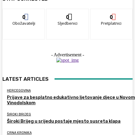
0
0
0
Obožavatelji
Sljedbenici
Pretplatnici
- Advertisement -
LATEST ARTICLES
HERCEGOVINA
Prijave za besplatno edukativno ljetovanje djece u Novom
Vinodolskom
ŠIROKI BRIJEG
Široki Brijeg u srijedu postaje mjesto susreta klapa
CRNA KRONIKA