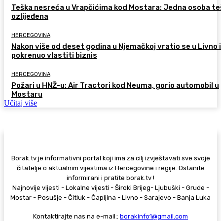
Teška nesreća u Vrapčićima kod Mostara: Jedna osoba te
ozlijeđena
HERCEGOVINA
Nakon više od deset godina u Njemačkoj vratio se u Livno i
pokrenuo vlastiti biznis
HERCEGOVINA
Požari u HNŽ-u: Air Tractori kod Neuma, gorio automobil u
Mostaru
Učitaj više
Borak.tv je informativni portal koji ima za cilj izvještavati sve svoje
čitatelje o aktualnim vijestima iz Hercegovine i regije. Ostanite
informirani i pratite borak.tv !
Najnovije vijesti - Lokalne vijesti - Široki Brijeg- Ljubuški - Grude -
Mostar - Posušje - Čitluk - Čapljina - Livno - Sarajevo - Banja Luka
Kontaktirajte nas na e-mail::
borakinfo1@gmail.com