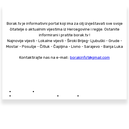
Borak.tv je informativni portal koji ima za cilj izvještavati sve svoje
čitatelje o aktualnim vijestima iz Hercegovine i regije. Ostanite
informirani i pratite borak.tv !
Najnovije vijesti - Lokalne vijesti - Široki Brijeg- Ljubuški - Grude -
Mostar - Posušje - Čitluk - Čapljina - Livno - Sarajevo - Banja Luka
Kontaktirajte nas na e-mail::
borakinfo1@gmail.com
© Copyright - Borak.tv
Privatnost
Pravila anonimnog komentiranja
Oglašavanje na Borak.tv
Donacije
Kontakt