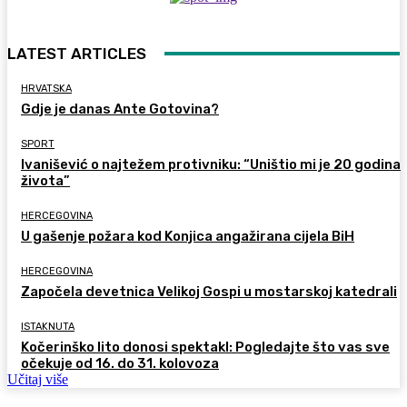
LATEST ARTICLES
HRVATSKA
Gdje je danas Ante Gotovina?
SPORT
Ivanišević o najtežem protivniku: “Uništio mi je 20 godina
života”
HERCEGOVINA
U gašenje požara kod Konjica angažirana cijela BiH
HERCEGOVINA
Započela devetnica Velikoj Gospi u mostarskoj katedrali
ISTAKNUTA
Kočerinško lito donosi spektakl: Pogledajte što vas sve
očekuje od 16. do 31. kolovoza
Učitaj više