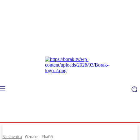
Naslovnica
Oznake
#kafići