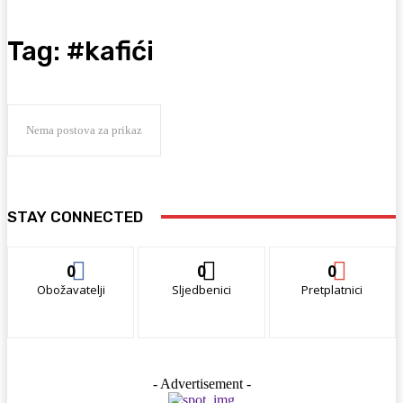
Tag:
#kafići
Nema postova za prikaz
STAY CONNECTED
0
0
0
Obožavatelji
Sljedbenici
Pretplatnici
- Advertisement -