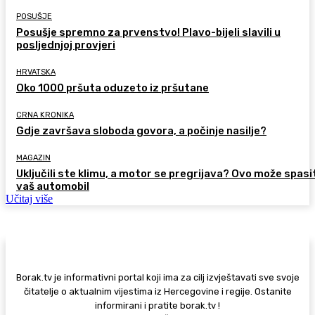
POSUŠJE
Posušje spremno za prvenstvo! Plavo-bijeli slavili u
posljednjoj provjeri
HRVATSKA
Oko 1000 pršuta oduzeto iz pršutane
CRNA KRONIKA
Gdje završava sloboda govora, a počinje nasilje?
MAGAZIN
Uključili ste klimu, a motor se pregrijava? Ovo može spasi
vaš automobil
Učitaj više
Borak.tv je informativni portal koji ima za cilj izvještavati sve svoje
čitatelje o aktualnim vijestima iz Hercegovine i regije. Ostanite
informirani i pratite borak.tv !