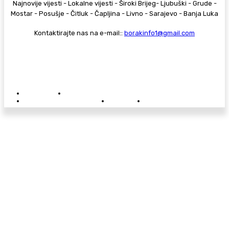
Najnovije vijesti - Lokalne vijesti - Široki Brijeg- Ljubuški - Grude -
Mostar - Posušje - Čitluk - Čapljina - Livno - Sarajevo - Banja Luka
Kontaktirajte nas na e-mail::
borakinfo1@gmail.com
© Copyright - Borak.tv
Privatnost
Pravila anonimnog komentiranja
Oglašavanje na Borak.tv
Donacije
Kontakt