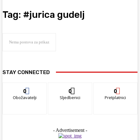
Tag:
#jurica gudelj
Nema postova za prikaz
STAY CONNECTED
0
0
0
Obožavatelji
Sljedbenici
Pretplatnici
- Advertisement -