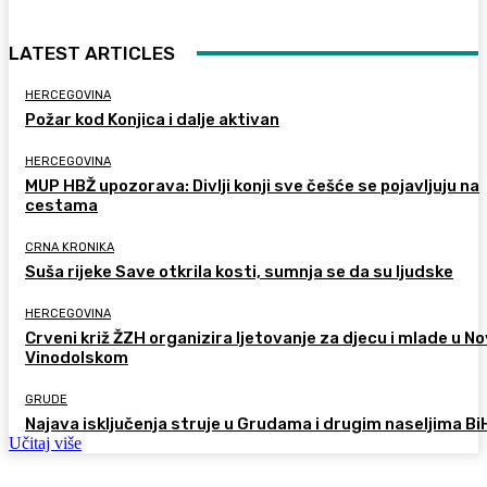
LATEST ARTICLES
HERCEGOVINA
Požar kod Konjica i dalje aktivan
HERCEGOVINA
MUP HBŽ upozorava: Divlji konji sve češće se pojavljuju na
cestama
CRNA KRONIKA
Suša rijeke Save otkrila kosti, sumnja se da su ljudske
HERCEGOVINA
Crveni križ ŽZH organizira ljetovanje za djecu i mlade u 
Vinodolskom
GRUDE
Najava isključenja struje u Grudama i drugim naseljima Bi
Učitaj više