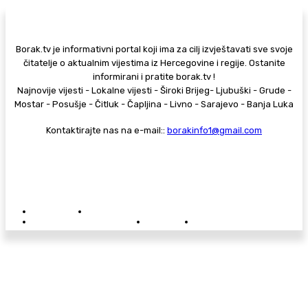
Borak.tv je informativni portal koji ima za cilj izvještavati sve svoje
čitatelje o aktualnim vijestima iz Hercegovine i regije. Ostanite
informirani i pratite borak.tv !
Najnovije vijesti - Lokalne vijesti - Široki Brijeg- Ljubuški - Grude -
Mostar - Posušje - Čitluk - Čapljina - Livno - Sarajevo - Banja Luka
Kontaktirajte nas na e-mail::
borakinfo1@gmail.com
© Copyright - Borak.tv
Privatnost
Pravila anonimnog komentiranja
Oglašavanje na Borak.tv
Donacije
Kontakt