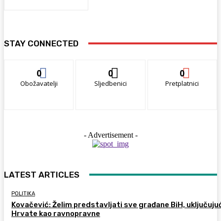
STAY CONNECTED
0
0
0
Obožavatelji
Sljedbenici
Pretplatnici
- Advertisement -
LATEST ARTICLES
POLITIKA
Kovačević: Želim predstavljati sve građane BiH, uključujuć
Hrvate kao ravnopravne