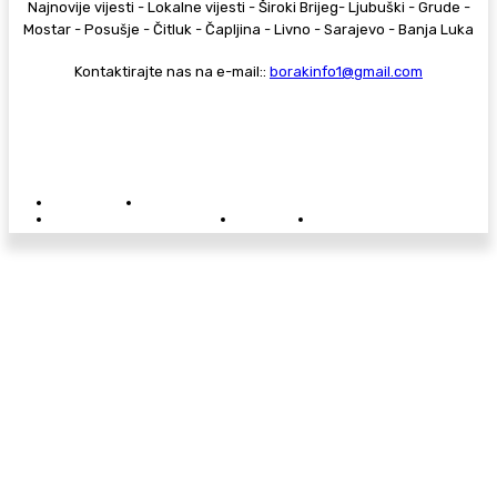
Najnovije vijesti - Lokalne vijesti - Široki Brijeg- Ljubuški - Grude -
Mostar - Posušje - Čitluk - Čapljina - Livno - Sarajevo - Banja Luka
Kontaktirajte nas na e-mail::
borakinfo1@gmail.com
© Copyright - Borak.tv
Privatnost
Pravila anonimnog komentiranja
Oglašavanje na Borak.tv
Donacije
Kontakt