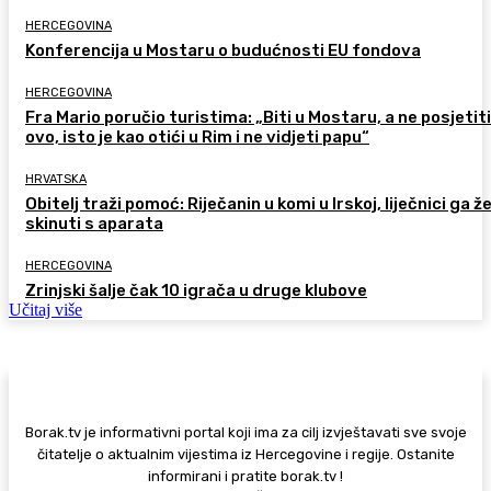
HERCEGOVINA
Konferencija u Mostaru o budućnosti EU fondova
HERCEGOVINA
Fra Mario poručio turistima: „Biti u Mostaru, a ne posjetiti
ovo, isto je kao otići u Rim i ne vidjeti papu“
HRVATSKA
Obitelj traži pomoć: Riječanin u komi u Irskoj, liječnici ga ž
skinuti s aparata
HERCEGOVINA
Zrinjski šalje čak 10 igrača u druge klubove
Učitaj više
Borak.tv je informativni portal koji ima za cilj izvještavati sve svoje
čitatelje o aktualnim vijestima iz Hercegovine i regije. Ostanite
informirani i pratite borak.tv !