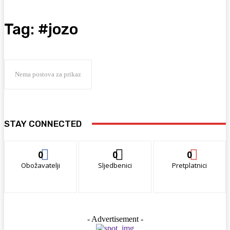
Tag:
#jozo
Nema postova za prikaz
STAY CONNECTED
0
0
0
Obožavatelji
Sljedbenici
Pretplatnici
- Advertisement -