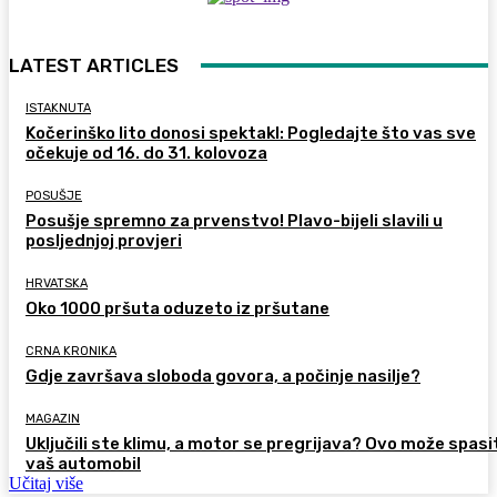
LATEST ARTICLES
ISTAKNUTA
Kočerinško lito donosi spektakl: Pogledajte što vas sve
očekuje od 16. do 31. kolovoza
POSUŠJE
Posušje spremno za prvenstvo! Plavo-bijeli slavili u
posljednjoj provjeri
HRVATSKA
Oko 1000 pršuta oduzeto iz pršutane
CRNA KRONIKA
Gdje završava sloboda govora, a počinje nasilje?
MAGAZIN
Uključili ste klimu, a motor se pregrijava? Ovo može spasi
vaš automobil
Učitaj više