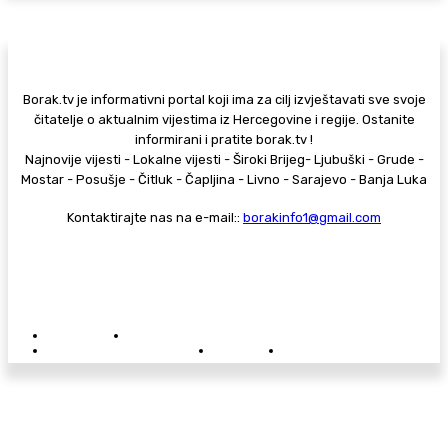
Borak.tv je informativni portal koji ima za cilj izvještavati sve svoje
čitatelje o aktualnim vijestima iz Hercegovine i regije. Ostanite
informirani i pratite borak.tv !
Najnovije vijesti - Lokalne vijesti - Široki Brijeg- Ljubuški - Grude -
Mostar - Posušje - Čitluk - Čapljina - Livno - Sarajevo - Banja Luka
Kontaktirajte nas na e-mail::
borakinfo1@gmail.com
© Copyright - Borak.tv
Privatnost
Pravila anonimnog komentiranja
Oglašavanje na Borak.tv
Donacije
Kontakt