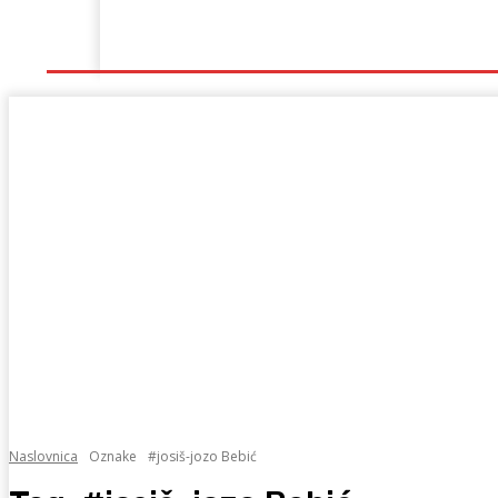
Naslovna
Lokalno
Hercegovina
Sport
Naslovnica
Oznake
#josiš-jozo Bebić