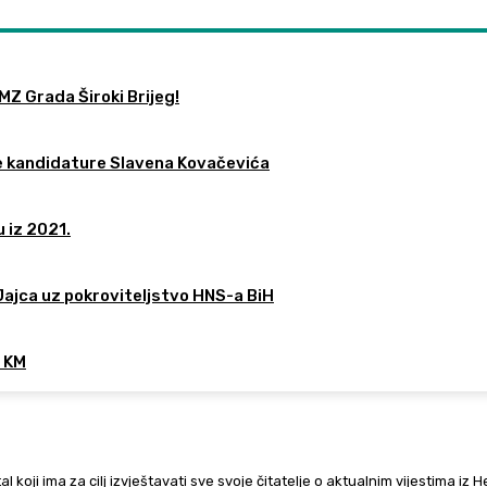
MZ Grada Široki Brijeg!
re kandidature Slavena Kovačevića
 iz 2021.
 Jajca uz pokroviteljstvo HNS-a BiH
0 KM
al koji ima za cilj izvještavati sve svoje čitatelje o aktualnim vijestima iz 