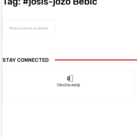
Tag:
#josiš-jozo Bebić
Nema postova za prikaz
STAY CONNECTED
0
Obožavatelji