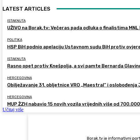
LATEST ARTICLES
ISTAKNUTA
UŽIVO na Borak.tv: Večeras pada odluka o finalistima MNL 
POLITIKA
HSP BiH podnio apelaciju Ustavnom sudu BiH protiv ovje
ISTAKNUTA
Rasno opet protiv Knešpolja, a svi pamte Bernarda Glavinu
HERCEGOVINA
Obilježavanje 31. obljetnice VRO „Maestral“ i oslobođenja
HERCEGOVINA
MUP ŽZH nabavio 15 novih vozila vrijednih više od 700.00
Učitaj više
Borak.tv je informativni port