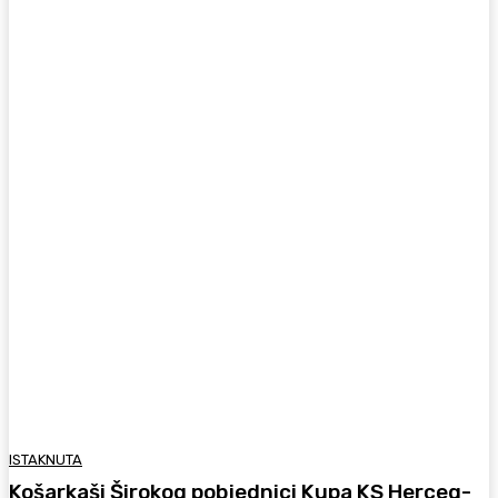
ISTAKNUTA
Košarkaši Širokog pobjednici Kupa KS Herceg-