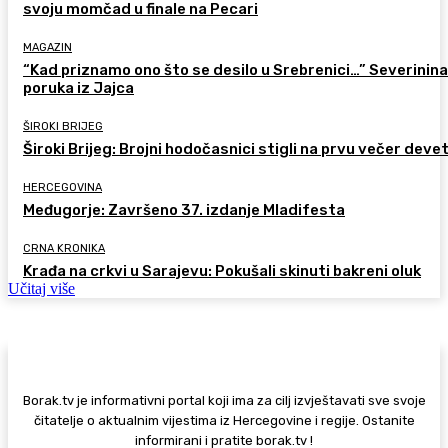
svoju momčad u finale na Pecari
MAGAZIN
“Kad priznamo ono što se desilo u Srebrenici…” Severinina
poruka iz Jajca
ŠIROKI BRIJEG
Široki Brijeg: Brojni hodočasnici stigli na prvu večer deve
HERCEGOVINA
Međugorje: Završeno 37. izdanje Mladifesta
CRNA KRONIKA
Krađa na crkvi u Sarajevu: Pokušali skinuti bakreni oluk
Učitaj više
Borak.tv je informativni portal koji ima za cilj izvještavati sve svoje
čitatelje o aktualnim vijestima iz Hercegovine i regije. Ostanite
informirani i pratite borak.tv !