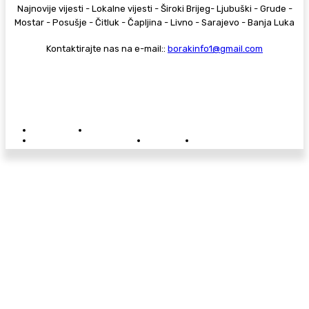
Najnovije vijesti - Lokalne vijesti - Široki Brijeg- Ljubuški - Grude -
Mostar - Posušje - Čitluk - Čapljina - Livno - Sarajevo - Banja Luka
Kontaktirajte nas na e-mail::
borakinfo1@gmail.com
© Copyright - Borak.tv
Privatnost
Pravila anonimnog komentiranja
Oglašavanje na Borak.tv
Donacije
Kontakt