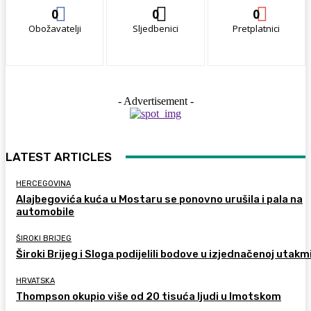
0
0
0
Obožavatelji
Sljedbenici
Pretplatnici
- Advertisement -
LATEST ARTICLES
HERCEGOVINA
Alajbegovića kuća u Mostaru se ponovno urušila i pala na
automobile
ŠIROKI BRIJEG
Široki Brijeg i Sloga podijelili bodove u izjednačenoj utakm
HRVATSKA
Thompson okupio više od 20 tisuća ljudi u Imotskom