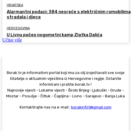
HRVATSKA
Alarmantni podaci: 384 nesreće s električnim romobilima
stradala i djeca
HERCEGOVINA
U Livnu počeo nogometni kamp Zlatka Dalića
Učitaj više
Borak.tv je informativni portal koji ima za cilj izvještavati sve svoje
čitatelje o aktualnim vijestima iz Hercegovine i regije. Ostanite
informirani i pratite borak.tv !
Najnovije vijesti - Lokalne vijesti - Široki Brijeg- Ljubuški - Grude -
Mostar - Posušje - Čitluk - Čapljina - Livno - Sarajevo - Banja Luka
Kontaktirajte nas na e-mail::
borakinfo1@gmail.com