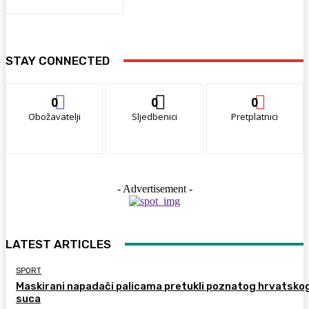
STAY CONNECTED
0
0
0
Obožavatelji
Sljedbenici
Pretplatnici
- Advertisement -
LATEST ARTICLES
SPORT
Maskirani napadači palicama pretukli poznatog hrvatsko
suca