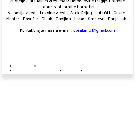
čitatelje o aktualnim vijestima iz Hercegovine i regije. Ostanite
informirani i pratite borak.tv !
Najnovije vijesti - Lokalne vijesti - Široki Brijeg- Ljubuški - Grude -
Mostar - Posušje - Čitluk - Čapljina - Livno - Sarajevo - Banja Luka
Kontaktirajte nas na e-mail::
borakinfo1@gmail.com
© Copyright - Borak.tv
Privatnost
Pravila anonimnog komentiranja
Oglašavanje na Borak.tv
Donacije
Kontakt