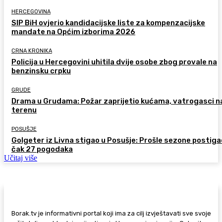
HERCEGOVINA
SIP BiH ovjerio kandidacijske liste za kompenzacijske
mandate na Općim izborima 2026
CRNA KRONIKA
Policija u Hercegovini uhitila dvije osobe zbog provale na
benzinsku crpku
GRUDE
Drama u Grudama: Požar zaprijetio kućama, vatrogasci n
terenu
POSUŠJE
Golgeter iz Livna stigao u Posušje: Prošle sezone postiga
čak 27 pogodaka
Učitaj više
Borak.tv je informativni portal koji ima za cilj izvještavati sve svoje