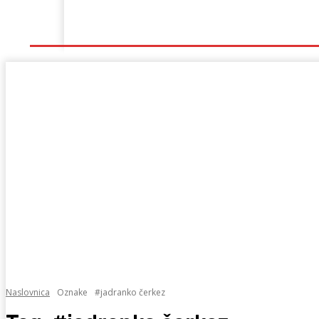
Naslovna
Lokalno
Hercegovina
Sport
Naslovnica
Oznake
#jadranko čerkez