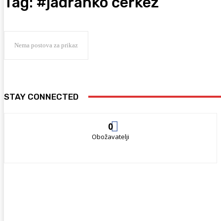
Tag:
#jadranko čerkez
Nema postova za prikaz
STAY CONNECTED
0
Obožavatelji