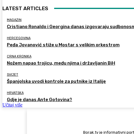
LATEST ARTICLES
MAGAZIN
Cristiano Ronaldo i Georgina danas izgovaraju sudbonos
HERCEGOVINA
Peđa Jovanović stiže u Mostar s velikim orkestrom
CRNA KRONIKA
Nožem napao trojicu, među njima i državljanin BiH
SVIJET
Španjolska uvodi kontrole za putnike iz Italije
HRVATSKA
Gdje je danas Ante Gotovina?
Učitaj više
Borak.tv je informativni port