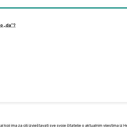
no „da“?
al koji ima za cilj izvještavati sve svoje čitatelje o aktualnim vijestima iz 