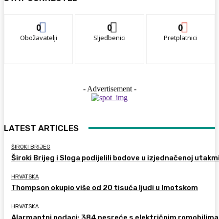
0
0
0
Obožavatelji
Sljedbenici
Pretplatnici
- Advertisement -
LATEST ARTICLES
ŠIROKI BRIJEG
Široki Brijeg i Sloga podijelili bodove u izjednačenoj utakm
HRVATSKA
Thompson okupio više od 20 tisuća ljudi u Imotskom
HRVATSKA
Alarmantni podaci: 384 nesreće s električnim romobilima