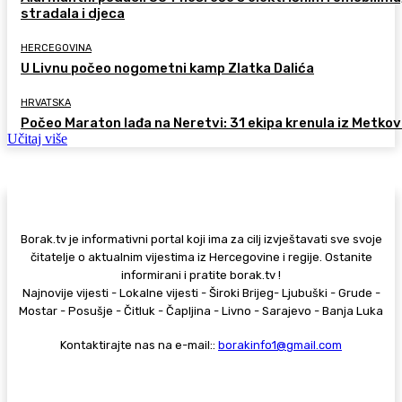
stradala i djeca
HERCEGOVINA
U Livnu počeo nogometni kamp Zlatka Dalića
HRVATSKA
Počeo Maraton lađa na Neretvi: 31 ekipa krenula iz Metkov
Učitaj više
Borak.tv je informativni portal koji ima za cilj izvještavati sve svoje
čitatelje o aktualnim vijestima iz Hercegovine i regije. Ostanite
informirani i pratite borak.tv !
Najnovije vijesti - Lokalne vijesti - Široki Brijeg- Ljubuški - Grude -
Mostar - Posušje - Čitluk - Čapljina - Livno - Sarajevo - Banja Luka
Kontaktirajte nas na e-mail::
borakinfo1@gmail.com