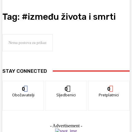
Tag:
#između života i smrti
Nema postova za prikaz
STAY CONNECTED
0
0
0
Obožavatelji
Sljedbenici
Pretplatnici
- Advertisement -