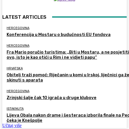
LATEST ARTICLES
HERCEGOVINA
Konferencija u Mostaru o budućnosti EU fondova
HERCEGOVINA
Fra Mario poručio turistima: „Biti u Mostaru, a ne posjetiti
ovo, isto je kao otići u Rim i ne vidjeti papu“
HRVATSKA
Obitelj traži pomoć: Riječanin u komi u Irskoj, liječnici ga ž
skinuti s aparata
HERCEGOVINA
Zrinjski šalje čak 10 igrača u druge klubove
ISTAKNUTA
Lijeva Obala nakon drame i šesteraca izborila finale na Pec
čeka je Knešpolje
Učitaj više