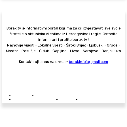
Borak.tv je informativni portal koji ima za cilj izvještavati sve svoje
čitatelje o aktualnim vijestima iz Hercegovine i regije. Ostanite
informirani i pratite borak.tv !
Najnovije vijesti - Lokalne vijesti - Široki Brijeg- Ljubuški - Grude -
Mostar - Posušje - Čitluk - Čapljina - Livno - Sarajevo - Banja Luka
Kontaktirajte nas na e-mail::
borakinfo1@gmail.com
© Copyright - Borak.tv
Privatnost
Pravila anonimnog komentiranja
Oglašavanje na Borak.tv
Donacije
Kontakt