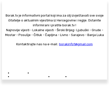
Borak.tv je informativni portal koji ima za cilj izvještavati sve svoje
čitatelje o aktualnim vijestima iz Hercegovine i regije. Ostanite
informirani i pratite borak.tv !
Najnovije vijesti - Lokalne vijesti - Široki Brijeg- Ljubuški - Grude -
Mostar - Posušje - Čitluk - Čapljina - Livno - Sarajevo - Banja Luka
Kontaktirajte nas na e-mail::
borakinfo1@gmail.com
© Copyright - Borak.tv
Privatnost
Pravila anonimnog komentiranja
Oglašavanje na Borak.tv
Donacije
Kontakt