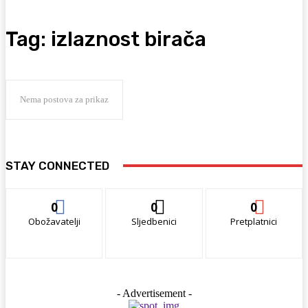
Tag:
izlaznost birača
Nema postova za prikaz
STAY CONNECTED
0
0
0
Obožavatelji
Sljedbenici
Pretplatnici
- Advertisement -