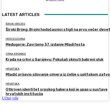
LATEST ARTICLES
ŠIROKI BRIJEG
Široki Brijeg: Brojni hodočasnici stigli na prvu večer deve
HERCEGOVINA
Međugorje: Završeno 37. izdanje Mladifesta
CRNA KRONIKA
Krađa na crkvi u Sarajevu: Pokušali skinuti bakreni oluk
HRVATSKA
Mladić prijavio silovanje cimera iz ćelije u splitskom zatv
HRVATSKA
Otkriven identitet srpskog hakera koji je upao u sustave
hrvatskih institucija
Učitaj više