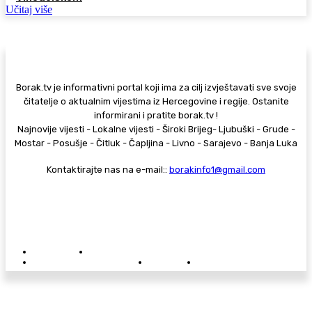
Učitaj više
Borak.tv je informativni portal koji ima za cilj izvještavati sve svoje
čitatelje o aktualnim vijestima iz Hercegovine i regije. Ostanite
informirani i pratite borak.tv !
Najnovije vijesti - Lokalne vijesti - Široki Brijeg- Ljubuški - Grude -
Mostar - Posušje - Čitluk - Čapljina - Livno - Sarajevo - Banja Luka
Kontaktirajte nas na e-mail::
borakinfo1@gmail.com
© Copyright - Borak.tv
Privatnost
Pravila anonimnog komentiranja
Oglašavanje na Borak.tv
Donacije
Kontakt