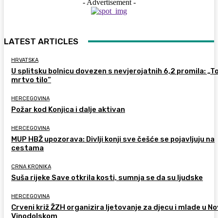
- Advertisement -
LATEST ARTICLES
HRVATSKA
U splitsku bolnicu dovezen s nevjerojatnih 6,2 promila: „To
mrtvo tilo“
HERCEGOVINA
Požar kod Konjica i dalje aktivan
HERCEGOVINA
MUP HBŽ upozorava: Divlji konji sve češće se pojavljuju na
cestama
CRNA KRONIKA
Suša rijeke Save otkrila kosti, sumnja se da su ljudske
HERCEGOVINA
Crveni križ ŽZH organizira ljetovanje za djecu i mlade u 
Vinodolskom