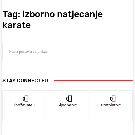
Tag:
izborno natjecanje
karate
Nema postova za prikaz
STAY CONNECTED
0
0
0
Obožavatelji
Sljedbenici
Pretplatnici