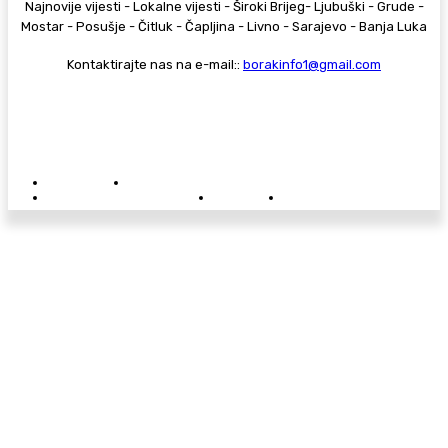
Najnovije vijesti - Lokalne vijesti - Široki Brijeg- Ljubuški - Grude -
Mostar - Posušje - Čitluk - Čapljina - Livno - Sarajevo - Banja Luka
Kontaktirajte nas na e-mail::
borakinfo1@gmail.com
© Copyright - Borak.tv
Privatnost
Pravila anonimnog komentiranja
Oglašavanje na Borak.tv
Donacije
Kontakt