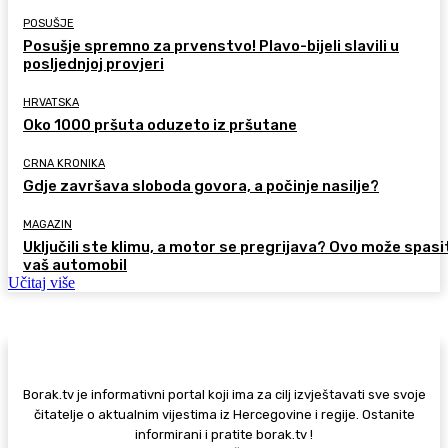
POSUŠJE
Posušje spremno za prvenstvo! Plavo-bijeli slavili u
posljednjoj provjeri
HRVATSKA
Oko 1000 pršuta oduzeto iz pršutane
CRNA KRONIKA
Gdje završava sloboda govora, a počinje nasilje?
MAGAZIN
Uključili ste klimu, a motor se pregrijava? Ovo može spasi
vaš automobil
Učitaj više
Borak.tv je informativni portal koji ima za cilj izvještavati sve svoje
čitatelje o aktualnim vijestima iz Hercegovine i regije. Ostanite
informirani i pratite borak.tv !