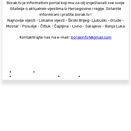
Borak.tv je informativni portal koji ima za cilj izvještavati sve svoje
čitatelje o aktualnim vijestima iz Hercegovine i regije. Ostanite
informirani i pratite borak.tv !
Najnovije vijesti - Lokalne vijesti - Široki Brijeg- Ljubuški - Grude -
Mostar - Posušje - Čitluk - Čapljina - Livno - Sarajevo - Banja Luka
Kontaktirajte nas na e-mail::
borakinfo1@gmail.com
© Copyright - Borak.tv
Privatnost
Pravila anonimnog komentiranja
Oglašavanje na Borak.tv
Donacije
Kontakt