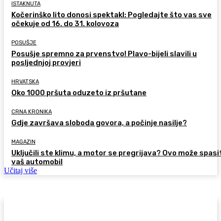
ISTAKNUTA
Kočerinško lito donosi spektakl: Pogledajte što vas sve
očekuje od 16. do 31. kolovoza
POSUŠJE
Posušje spremno za prvenstvo! Plavo-bijeli slavili u
posljednjoj provjeri
HRVATSKA
Oko 1000 pršuta oduzeto iz pršutane
CRNA KRONIKA
Gdje završava sloboda govora, a počinje nasilje?
MAGAZIN
Uključili ste klimu, a motor se pregrijava? Ovo može spasi
vaš automobil
Učitaj više