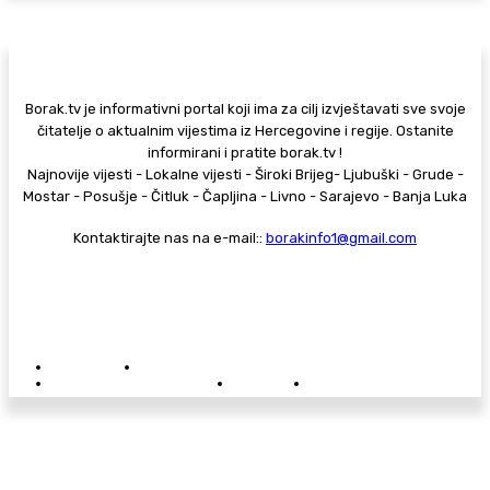
Borak.tv je informativni portal koji ima za cilj izvještavati sve svoje
čitatelje o aktualnim vijestima iz Hercegovine i regije. Ostanite
informirani i pratite borak.tv !
Najnovije vijesti - Lokalne vijesti - Široki Brijeg- Ljubuški - Grude -
Mostar - Posušje - Čitluk - Čapljina - Livno - Sarajevo - Banja Luka
Kontaktirajte nas na e-mail::
borakinfo1@gmail.com
© Copyright - Borak.tv
Privatnost
Pravila anonimnog komentiranja
Oglašavanje na Borak.tv
Donacije
Kontakt