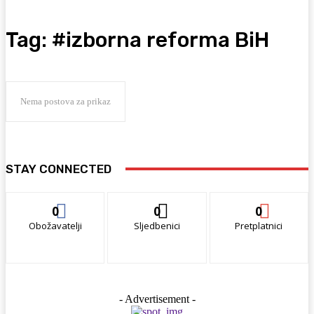
Tag:
#izborna reforma BiH
Nema postova za prikaz
STAY CONNECTED
0
0
0
Obožavatelji
Sljedbenici
Pretplatnici
- Advertisement -