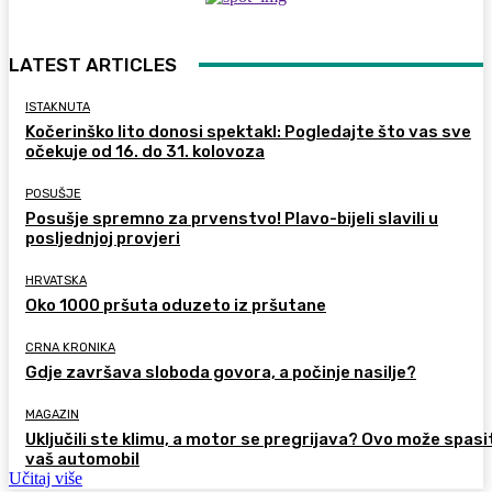
LATEST ARTICLES
ISTAKNUTA
Kočerinško lito donosi spektakl: Pogledajte što vas sve
očekuje od 16. do 31. kolovoza
POSUŠJE
Posušje spremno za prvenstvo! Plavo-bijeli slavili u
posljednjoj provjeri
HRVATSKA
Oko 1000 pršuta oduzeto iz pršutane
CRNA KRONIKA
Gdje završava sloboda govora, a počinje nasilje?
MAGAZIN
Uključili ste klimu, a motor se pregrijava? Ovo može spasi
vaš automobil
Učitaj više