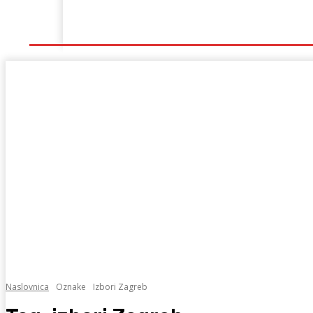
Naslovna
Lokalno
Hercegovina
Sport
Naslovnica
Oznake
Izbori Zagreb