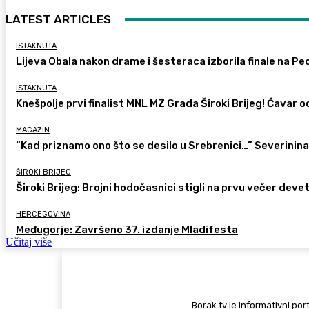
LATEST ARTICLES
ISTAKNUTA
Lijeva Obala nakon drame i šesteraca izborila finale na Pec
ISTAKNUTA
Knešpolje prvi finalist MNL MZ Grada Široki Brijeg! Ćavar 
MAGAZIN
“Kad priznamo ono što se desilo u Srebrenici…” Severinina
ŠIROKI BRIJEG
Široki Brijeg: Brojni hodočasnici stigli na prvu večer deve
HERCEGOVINA
Međugorje: Završeno 37. izdanje Mladifesta
Učitaj više
Borak.tv je informativni port