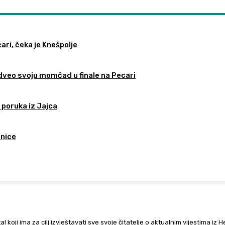
ari, čeka je Knešpolje
odveo svoju momčad u finale na Pecari
 poruka iz Jajca
tnice
al koji ima za cilj izvještavati sve svoje čitatelje o aktualnim vijestima iz 