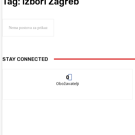
Tag:
izbori Zagreb
Nema postova za prikaz
STAY CONNECTED
0
Obožavatelji