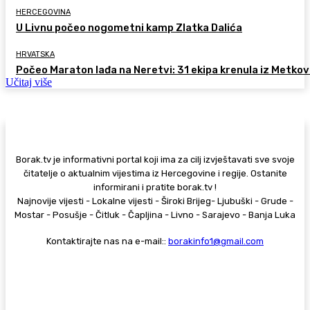
HERCEGOVINA
U Livnu počeo nogometni kamp Zlatka Dalića
HRVATSKA
Počeo Maraton lađa na Neretvi: 31 ekipa krenula iz Metkov
Učitaj više
Borak.tv je informativni portal koji ima za cilj izvještavati sve svoje
čitatelje o aktualnim vijestima iz Hercegovine i regije. Ostanite
informirani i pratite borak.tv !
Najnovije vijesti - Lokalne vijesti - Široki Brijeg- Ljubuški - Grude -
Mostar - Posušje - Čitluk - Čapljina - Livno - Sarajevo - Banja Luka
Kontaktirajte nas na e-mail::
borakinfo1@gmail.com
© Copyright - Borak.tv