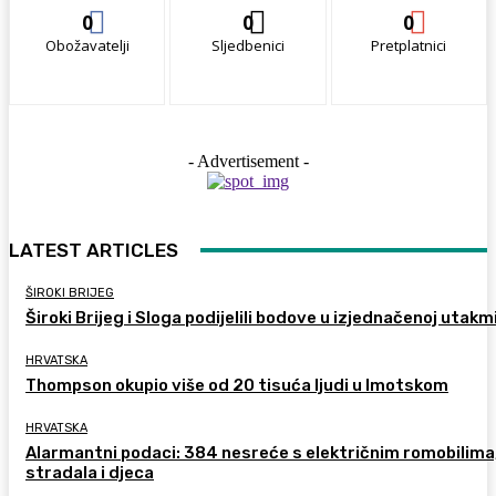
0
0
0
Obožavatelji
Sljedbenici
Pretplatnici
- Advertisement -
LATEST ARTICLES
ŠIROKI BRIJEG
Široki Brijeg i Sloga podijelili bodove u izjednačenoj utakm
HRVATSKA
Thompson okupio više od 20 tisuća ljudi u Imotskom
HRVATSKA
Alarmantni podaci: 384 nesreće s električnim romobilima
stradala i djeca