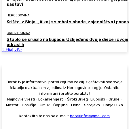
sastavi
HERCEGOVINA
Krišto iz Sinja: „Alka je simbol slobode, zajedništva i pono
CRNA KRONIKA
Stablo se srušilo na kupače: Ozlijeđeno dvoje djece i dvoje
odraslih
Učitaj više
Borak.tv je informativni portal koji ima za cilj izvještavati sve svoje
čitatelje o aktualnim vijestima iz Hercegovine i regije. Ostanite
informirani i pratite borak.tv !
Najnovije vijesti - Lokalne vijesti - Široki Brijeg- Ljubuški - Grude -
Mostar - Posušje - Čitluk - Čapljina - Livno - Sarajevo - Banja Luka
Kontaktirajte nas na e-mail::
borakinfo1@gmail.com