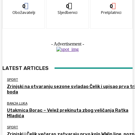
0
0
0
Obožavatelji
Sljedbenici
Pretplatnici
- Advertisement -
LATEST ARTICLES
SPORT
Zrinjski na otvaranju sezone svladao Čelik i upisao prva tr
boda
BANJA LUKA
Utakmica Borac – Velež prekinuta zbog veličanja Ratka
Mladića
SPORT
Zrinjski i Čelik večeras zatvaraju prvo kolo WWin lige, pozn