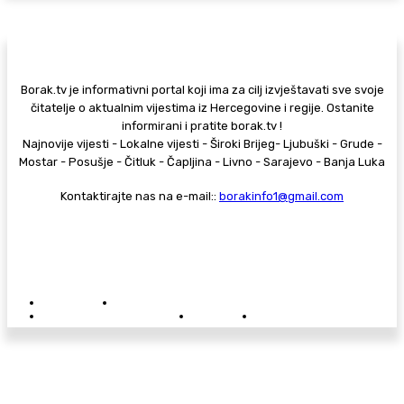
Borak.tv je informativni portal koji ima za cilj izvještavati sve svoje
čitatelje o aktualnim vijestima iz Hercegovine i regije. Ostanite
informirani i pratite borak.tv !
Najnovije vijesti - Lokalne vijesti - Široki Brijeg- Ljubuški - Grude -
Mostar - Posušje - Čitluk - Čapljina - Livno - Sarajevo - Banja Luka
Kontaktirajte nas na e-mail::
borakinfo1@gmail.com
© Copyright - Borak.tv
Privatnost
Pravila anonimnog komentiranja
Oglašavanje na Borak.tv
Donacije
Kontakt