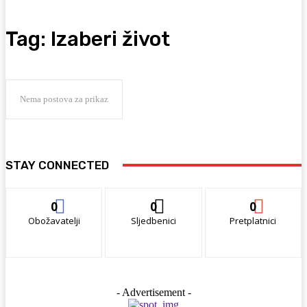
Tag:
Izaberi život
Nema postova za prikaz
STAY CONNECTED
0
0
0
Obožavatelji
Sljedbenici
Pretplatnici
- Advertisement -