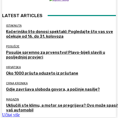
LATEST ARTICLES
ISTAKNUTA
Kočerinško lito donosi spektakl: Pogledajte što vas sve
očekuje od 16. do 31. kolovoza
POSUŠJE
Posušje spremno za prvenstvo! Plavo-bijeli slavili u
posljednjoj provjeri
HRVATSKA
Oko 1000 pršuta oduzeto iz pršutane
CRNA KRONIKA
Gdje završava sloboda govora, a počinje nasilje?
MAGAZIN
Uključili ste klimu, a motor se pregrijava? Ovo može spasi
vaš automobil
Učitaj više