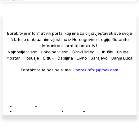
Borak.tv je informativni portal koji ima za cilj izvještavati sve svoje
čitatelje o aktualnim vijestima iz Hercegovine i regije. Ostanite
informirani i pratite borak.tv !
Najnovije vijesti - Lokalne vijesti - Široki Brijeg- Ljubuški - Grude -
Mostar - Posušje - Čitluk - Čapljina - Livno - Sarajevo - Banja Luka
Kontaktirajte nas na e-mail::
borakinfo1@gmail.com
© Copyright - Borak.tv
Privatnost
Pravila anonimnog komentiranja
Oglašavanje na Borak.tv
Donacije
Kontakt