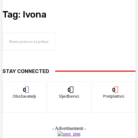
Tag:
Ivona
Nema postova za prikaz
STAY CONNECTED
0
0
0
Obožavatelji
Sljedbenici
Pretplatnici
- Advertisement -