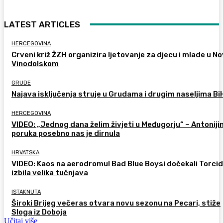
LATEST ARTICLES
HERCEGOVINA
Crveni križ ŽZH organizira ljetovanje za djecu i mlade u 
Vinodolskom
GRUDE
Najava isključenja struje u Grudama i drugim naseljima Bi
HERCEGOVINA
VIDEO: „Jednog dana želim živjeti u Međugorju“ – Antoniji
poruka posebno nas je dirnula
HRVATSKA
VIDEO: Kaos na aerodromu! Bad Blue Boysi dočekali Torcid
izbila velika tučnjava
ISTAKNUTA
Široki Brijeg večeras otvara novu sezonu na Pecari, stiže
Sloga iz Doboja
Učitaj više