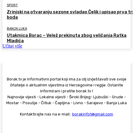
SPORT
Zrinjski na otvaranju sezone svladao Čelik i upisao prva tr
boda
BANJA LUKA
Utakmica Borac – Velež prekinuta zbog veličanja Ratka
Mladića
Učitaj više
Borak.tv je informativni portal koji ima za cilj izvještavati sve svoje
čitatelje o aktualnim vijestima iz Hercegovine i regije. Ostanite
informirani i pratite borak.tv !
Najnovije vijesti - Lokalne vijesti - Široki Brijeg- Ljubuški - Grude -
Mostar - Posušje - Čitluk - Čapljina - Livno - Sarajevo - Banja Luka
Kontaktirajte nas na e-mail::
borakinfo1@gmail.com