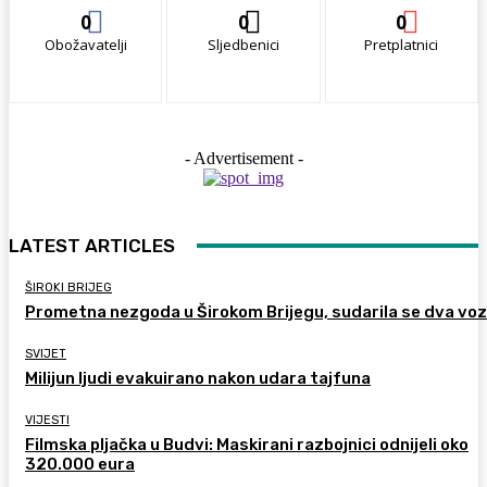
0
0
0
Obožavatelji
Sljedbenici
Pretplatnici
- Advertisement -
LATEST ARTICLES
ŠIROKI BRIJEG
Prometna nezgoda u Širokom Brijegu, sudarila se dva voz
SVIJET
Milijun ljudi evakuirano nakon udara tajfuna
VIJESTI
Filmska pljačka u Budvi: Maskirani razbojnici odnijeli oko
320.000 eura