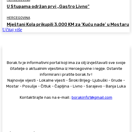
U Stupama održan prvi „Gastro Livno“
HERCEGOVINA
Mještani Kola prikupili 3.000 KM za ‘Kuću nade’ u Mostaru
Učitaj više
Borak.tv je informativni portal koji ima za cilj izvještavati sve svoje
čitatelje o aktualnim vijestima iz Hercegovine i regije. Ostanite
informirani i pratite borak.tv !
Najnovije vijesti - Lokalne vijesti - Široki Brijeg- Ljubuški - Grude -
Mostar - Posušje - Čitluk - Čapljina - Livno - Sarajevo - Banja Luka
Kontaktirajte nas na e-mail::
borakinfo1@gmail.com
© Copyright - Borak.tv