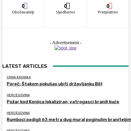
0
0
0
Obožavatelji
Sljedbenici
Pretplatnici
- Advertisement -
LATEST ARTICLES
CRNA KRONIKA
Poreč: Štakom pokušao ubiti državljanku BiH
HERCEGOVINA
Požar kod Konjica lokaliziran, vatrogasci branili kuće
HERCEGOVINA
Rumboci podigli 63 metra dug mural poginulim branitelji
HERCEGOVINA