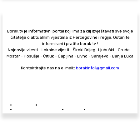
Borak.tv je informativni portal koji ima za cilj izvještavati sve svoje
čitatelje o aktualnim vijestima iz Hercegovine i regije. Ostanite
informirani i pratite borak.tv !
Najnovije vijesti - Lokalne vijesti - Široki Brijeg- Ljubuški - Grude -
Mostar - Posušje - Čitluk - Čapljina - Livno - Sarajevo - Banja Luka
Kontaktirajte nas na e-mail::
borakinfo1@gmail.com
© Copyright - Borak.tv
Privatnost
Pravila anonimnog komentiranja
Oglašavanje na Borak.tv
Donacije
Kontakt