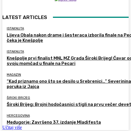
LATEST ARTICLES
ISTAKNUTA
Lijeva Obala nakon drame i šesteraca izborila finale na Pec
čeka je Knešpolje
ISTAKNUTA
Knešpolje prvi finalist MNL MZ Grada Široki Brijeg! Ćavar 
svoju momčad u finale na Pecari
MAGAZIN
“Kad priznamo ono što se desilo u Srebrenici…” Severinina
poruka iz Jajca
ŠIROKI BRIJEG
Široki Brijeg: Brojni hodočasnici stigli na prvu večer deve
HERCEGOVINA
Međugorje: Završeno 37. izdanje Mladifesta
Učitaj više