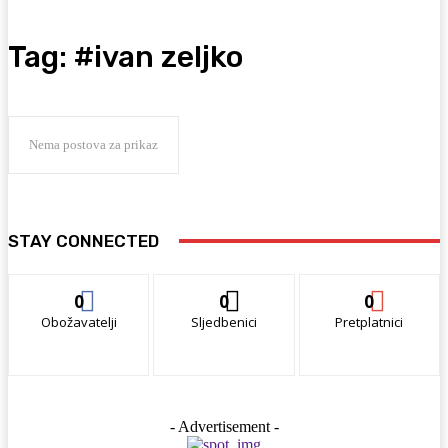
Tag:
#ivan zeljko
Nema postova za prikaz
STAY CONNECTED
0
0
0
Obožavatelji
Sljedbenici
Pretplatnici
- Advertisement -