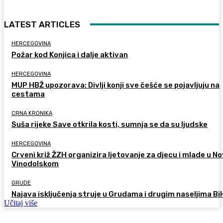
LATEST ARTICLES
HERCEGOVINA
Požar kod Konjica i dalje aktivan
HERCEGOVINA
MUP HBŽ upozorava: Divlji konji sve češće se pojavljuju na
cestama
CRNA KRONIKA
Suša rijeke Save otkrila kosti, sumnja se da su ljudske
HERCEGOVINA
Crveni križ ŽZH organizira ljetovanje za djecu i mlade u 
Vinodolskom
GRUDE
Najava isključenja struje u Grudama i drugim naseljima Bi
Učitaj više