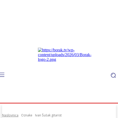
Naslovnica
Oznake
Ivan Šušak gitarist