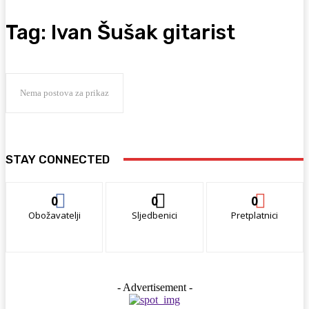
Tag:
Ivan Šušak gitarist
Nema postova za prikaz
STAY CONNECTED
0
0
0
Obožavatelji
Sljedbenici
Pretplatnici
- Advertisement -