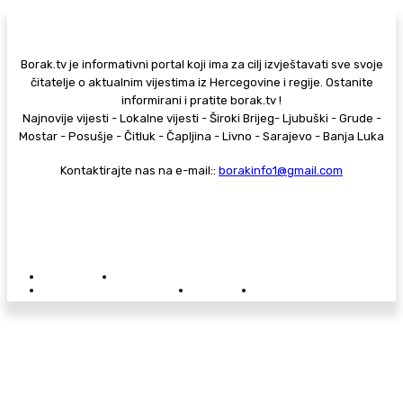
Borak.tv je informativni portal koji ima za cilj izvještavati sve svoje
čitatelje o aktualnim vijestima iz Hercegovine i regije. Ostanite
informirani i pratite borak.tv !
Najnovije vijesti - Lokalne vijesti - Široki Brijeg- Ljubuški - Grude -
Mostar - Posušje - Čitluk - Čapljina - Livno - Sarajevo - Banja Luka
Kontaktirajte nas na e-mail::
borakinfo1@gmail.com
© Copyright - Borak.tv
Privatnost
Pravila anonimnog komentiranja
Oglašavanje na Borak.tv
Donacije
Kontakt