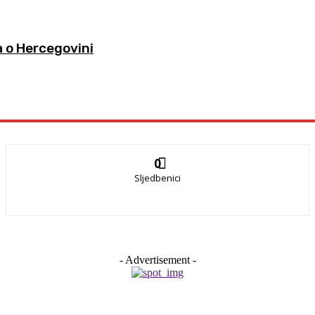
a o Hercegovini
0
Sljedbenici
- Advertisement -