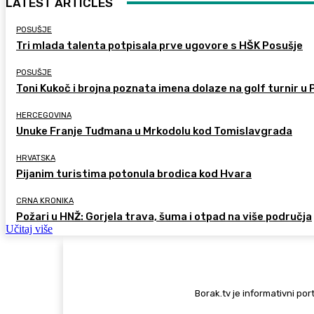
LATEST ARTICLES
POSUŠJE
Tri mlada talenta potpisala prve ugovore s HŠK Posušje
POSUŠJE
Toni Kukoč i brojna poznata imena dolaze na golf turnir u 
HERCEGOVINA
Unuke Franje Tuđmana u Mrkodolu kod Tomislavgrada
HRVATSKA
Pijanim turistima potonula brodica kod Hvara
CRNA KRONIKA
Požari u HNŽ: Gorjela trava, šuma i otpad na više područja
Učitaj više
Borak.tv je informativni port