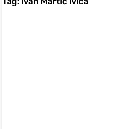
Tag:
Ivan Martić Ivica