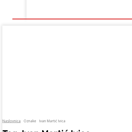
Naslovna
Lokalno
Hercegovina
Sport
Naslovnica
Oznake
Ivan Martić Ivica