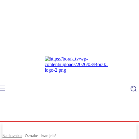
Naslovnica
Oznake
Ivan Jelić