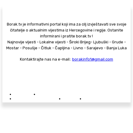
Borak.tv je informativni portal koji ima za cilj izvještavati sve svoje
čitatelje o aktualnim vijestima iz Hercegovine i regije. Ostanite
informirani i pratite borak.tv !
Najnovije vijesti - Lokalne vijesti - Široki Brijeg- Ljubuški - Grude -
Mostar - Posušje - Čitluk - Čapljina - Livno - Sarajevo - Banja Luka
Kontaktirajte nas na e-mail::
borakinfo1@gmail.com
© Copyright - Borak.tv
Privatnost
Pravila anonimnog komentiranja
Oglašavanje na Borak.tv
Donacije
Kontakt