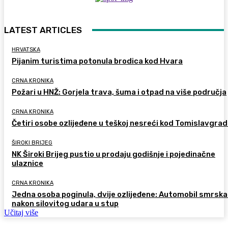
LATEST ARTICLES
HRVATSKA
Pijanim turistima potonula brodica kod Hvara
CRNA KRONIKA
Požari u HNŽ: Gorjela trava, šuma i otpad na više područja
CRNA KRONIKA
Četiri osobe ozlijeđene u teškoj nesreći kod Tomislavgra
ŠIROKI BRIJEG
NK Široki Brijeg pustio u prodaju godišnje i pojedinačne
ulaznice
CRNA KRONIKA
Jedna osoba poginula, dvije ozlijeđene: Automobil smrsk
nakon silovitog udara u stup
Učitaj više