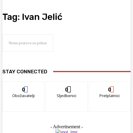
Tag:
Ivan Jelić
Nema postova za prikaz
STAY CONNECTED
0
0
0
Obožavatelji
Sljedbenici
Pretplatnici
- Advertisement -