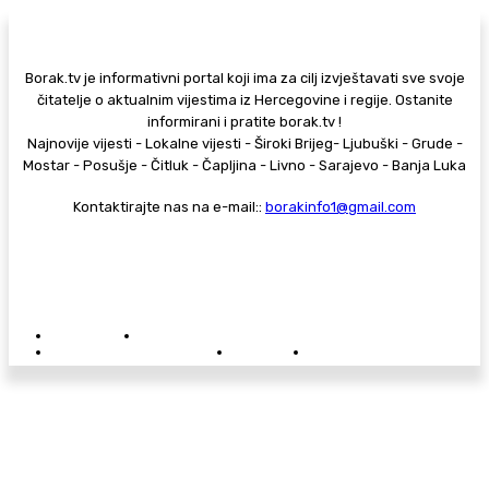
Borak.tv je informativni portal koji ima za cilj izvještavati sve svoje
čitatelje o aktualnim vijestima iz Hercegovine i regije. Ostanite
informirani i pratite borak.tv !
Najnovije vijesti - Lokalne vijesti - Široki Brijeg- Ljubuški - Grude -
Mostar - Posušje - Čitluk - Čapljina - Livno - Sarajevo - Banja Luka
Kontaktirajte nas na e-mail::
borakinfo1@gmail.com
© Copyright - Borak.tv
Privatnost
Pravila anonimnog komentiranja
Oglašavanje na Borak.tv
Donacije
Kontakt