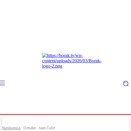
Naslovnica
Oznake
Ivan Ćužić