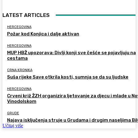
LATEST ARTICLES
HERCEGOVINA
Požar kod Konjica i dalje aktivan
HERCEGOVINA
MUP HBŽ upozorava: Divlji konji sve češće se pojavljuju na
cestama
CRNA KRONIKA
Suša rijeke Save otkrila kosti, sumnja se da su ljudske
HERCEGOVINA
Crveni križ ŽZH organizira ljetovanje za djecu i mlade u 
Vinodolskom
GRUDE
Najava isključenja struje u Grudama i drugim naseljima Bi
Učitaj više