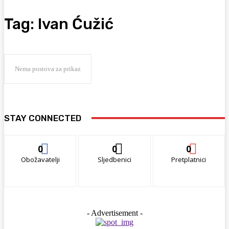
Tag:
Ivan Ćužić
Nema postova za prikaz
STAY CONNECTED
0
0
0
Obožavatelji
Sljedbenici
Pretplatnici
- Advertisement -