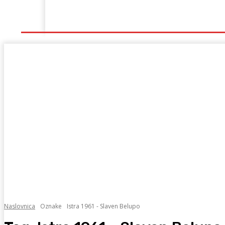
Naslovna
Lokalno
Hercegovina
Sport
Naslovnica
Oznake
Istra 1961 - Slaven Belupo