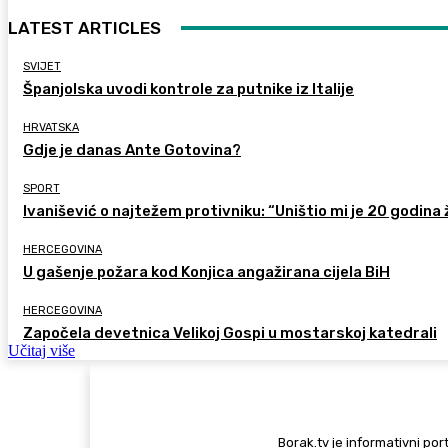
LATEST ARTICLES
SVIJET
Španjolska uvodi kontrole za putnike iz Italije
HRVATSKA
Gdje je danas Ante Gotovina?
SPORT
Ivanišević o najtežem protivniku: “Uništio mi je 20 godina 
HERCEGOVINA
U gašenje požara kod Konjica angažirana cijela BiH
HERCEGOVINA
Započela devetnica Velikoj Gospi u mostarskoj katedrali
Učitaj više
Borak.tv je informativni port