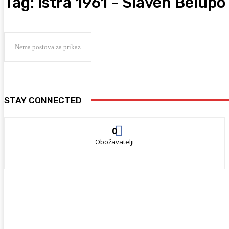
Tag:
Istra 1961 - Slaven Belupo
Nema postova za prikaz
STAY CONNECTED
0
Obožavatelji