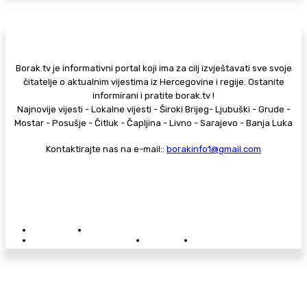
Borak.tv je informativni portal koji ima za cilj izvještavati sve svoje
čitatelje o aktualnim vijestima iz Hercegovine i regije. Ostanite
informirani i pratite borak.tv !
Najnovije vijesti - Lokalne vijesti - Široki Brijeg- Ljubuški - Grude -
Mostar - Posušje - Čitluk - Čapljina - Livno - Sarajevo - Banja Luka
Kontaktirajte nas na e-mail::
borakinfo1@gmail.com
© Copyright - Borak.tv
Privatnost
Pravila anonimnog komentiranja
Oglašavanje na Borak.tv
Donacije
Kontakt