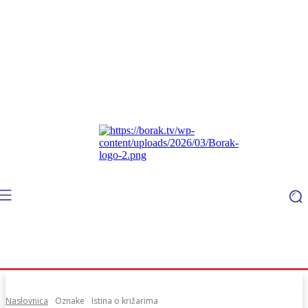
Naslovnica
Oznake
Istina o križarima