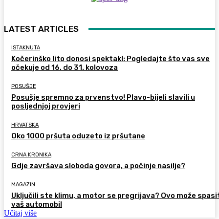
LATEST ARTICLES
ISTAKNUTA
Kočerinško lito donosi spektakl: Pogledajte što vas sve
očekuje od 16. do 31. kolovoza
POSUŠJE
Posušje spremno za prvenstvo! Plavo-bijeli slavili u
posljednjoj provjeri
HRVATSKA
Oko 1000 pršuta oduzeto iz pršutane
CRNA KRONIKA
Gdje završava sloboda govora, a počinje nasilje?
MAGAZIN
Uključili ste klimu, a motor se pregrijava? Ovo može spasi
vaš automobil
Učitaj više