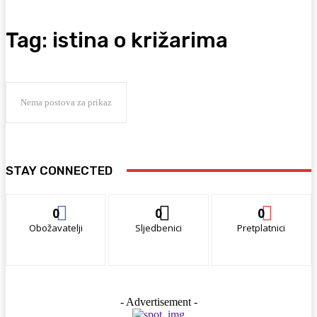
Tag:
istina o križarima
Nema postova za prikaz
STAY CONNECTED
0
0
0
Obožavatelji
Sljedbenici
Pretplatnici
- Advertisement -