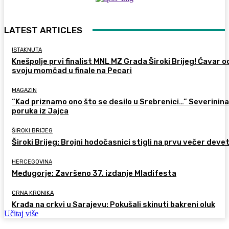
LATEST ARTICLES
ISTAKNUTA
Knešpolje prvi finalist MNL MZ Grada Široki Brijeg! Ćavar 
svoju momčad u finale na Pecari
MAGAZIN
“Kad priznamo ono što se desilo u Srebrenici…” Severinina
poruka iz Jajca
ŠIROKI BRIJEG
Široki Brijeg: Brojni hodočasnici stigli na prvu večer deve
HERCEGOVINA
Međugorje: Završeno 37. izdanje Mladifesta
CRNA KRONIKA
Krađa na crkvi u Sarajevu: Pokušali skinuti bakreni oluk
Učitaj više