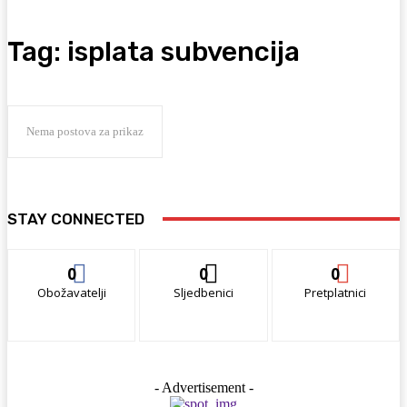
Tag:
isplata subvencija
Nema postova za prikaz
STAY CONNECTED
0
0
0
Obožavatelji
Sljedbenici
Pretplatnici
- Advertisement -