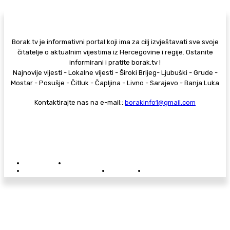
Borak.tv je informativni portal koji ima za cilj izvještavati sve svoje
čitatelje o aktualnim vijestima iz Hercegovine i regije. Ostanite
informirani i pratite borak.tv !
Najnovije vijesti - Lokalne vijesti - Široki Brijeg- Ljubuški - Grude -
Mostar - Posušje - Čitluk - Čapljina - Livno - Sarajevo - Banja Luka
Kontaktirajte nas na e-mail::
borakinfo1@gmail.com
© Copyright - Borak.tv
Privatnost
Pravila anonimnog komentiranja
Oglašavanje na Borak.tv
Donacije
Kontakt