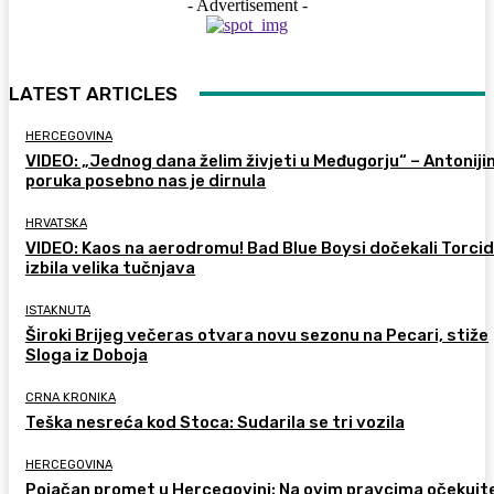
- Advertisement -
LATEST ARTICLES
HERCEGOVINA
VIDEO: „Jednog dana želim živjeti u Međugorju“ – Antoniji
poruka posebno nas je dirnula
HRVATSKA
VIDEO: Kaos na aerodromu! Bad Blue Boysi dočekali Torcid
izbila velika tučnjava
ISTAKNUTA
Široki Brijeg večeras otvara novu sezonu na Pecari, stiže
Sloga iz Doboja
CRNA KRONIKA
Teška nesreća kod Stoca: Sudarila se tri vozila
HERCEGOVINA
Pojačan promet u Hercegovini: Na ovim pravcima očekujt