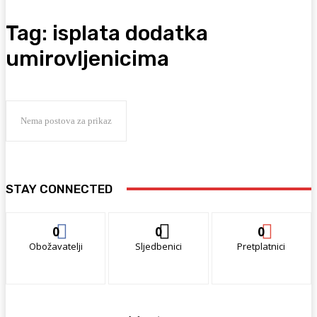
Tag:
isplata dodatka
umirovljenicima
Nema postova za prikaz
STAY CONNECTED
0
0
0
Obožavatelji
Sljedbenici
Pretplatnici