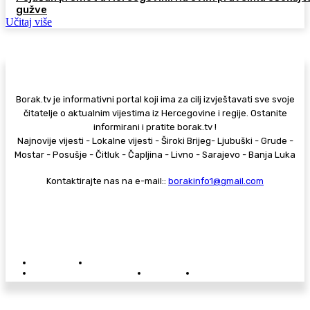
gužve
Učitaj više
Borak.tv je informativni portal koji ima za cilj izvještavati sve svoje
čitatelje o aktualnim vijestima iz Hercegovine i regije. Ostanite
informirani i pratite borak.tv !
Najnovije vijesti - Lokalne vijesti - Široki Brijeg- Ljubuški - Grude -
Mostar - Posušje - Čitluk - Čapljina - Livno - Sarajevo - Banja Luka
Kontaktirajte nas na e-mail::
borakinfo1@gmail.com
© Copyright - Borak.tv
Privatnost
Pravila anonimnog komentiranja
Oglašavanje na Borak.tv
Donacije
Kontakt