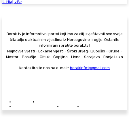
Učitaj više
Borak.tv je informativni portal koji ima za cilj izvještavati sve svoje
čitatelje o aktualnim vijestima iz Hercegovine i regije. Ostanite
informirani i pratite borak.tv !
Najnovije vijesti - Lokalne vijesti - Široki Brijeg- Ljubuški - Grude -
Mostar - Posušje - Čitluk - Čapljina - Livno - Sarajevo - Banja Luka
Kontaktirajte nas na e-mail::
borakinfo1@gmail.com
© Copyright - Borak.tv
Privatnost
Pravila anonimnog komentiranja
Oglašavanje na Borak.tv
Donacije
Kontakt