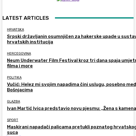
LATEST ARTICLES
HRVATSKA
Srpski državljanin osumnjičen za hakerske upade u susta
hrvatskih institucija
HERCEGOVINA
Neum Underwater Film Festival kroz tri dana spaja umje
filma i more
POLITIKA
Vučić: Helez mi svojim napadima čini uslugu, posebno me
Bošnjacima
GLAZBA
Ivan Martić Ivica predstavio novu pjesmu: „Žena s kamen
SPORT
Maskirani napadači palicama pretukli poznatog hrvatsko
suca