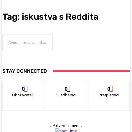
Tag:
iskustva s Reddita
Nema postova za prikaz
STAY CONNECTED
0
0
0
Obožavatelji
Sljedbenici
Pretplatnici
- Advertisement -