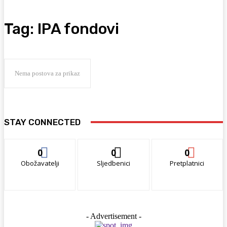
Tag:
IPA fondovi
Nema postova za prikaz
STAY CONNECTED
0
0
0
Obožavatelji
Sljedbenici
Pretplatnici
- Advertisement -