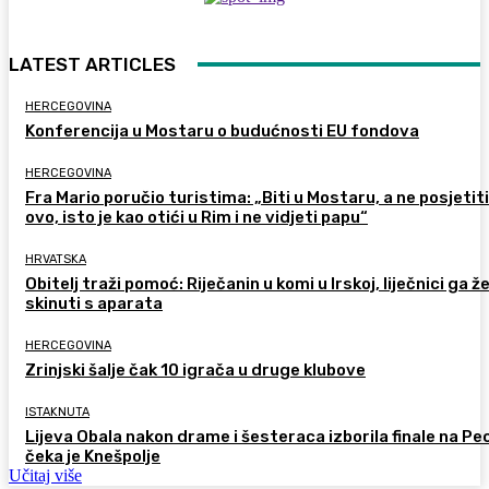
LATEST ARTICLES
HERCEGOVINA
Konferencija u Mostaru o budućnosti EU fondova
HERCEGOVINA
Fra Mario poručio turistima: „Biti u Mostaru, a ne posjetiti
ovo, isto je kao otići u Rim i ne vidjeti papu“
HRVATSKA
Obitelj traži pomoć: Riječanin u komi u Irskoj, liječnici ga ž
skinuti s aparata
HERCEGOVINA
Zrinjski šalje čak 10 igrača u druge klubove
ISTAKNUTA
Lijeva Obala nakon drame i šesteraca izborila finale na Pec
čeka je Knešpolje
Učitaj više