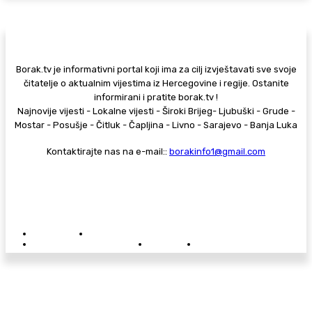
Borak.tv je informativni portal koji ima za cilj izvještavati sve svoje
čitatelje o aktualnim vijestima iz Hercegovine i regije. Ostanite
informirani i pratite borak.tv !
Najnovije vijesti - Lokalne vijesti - Široki Brijeg- Ljubuški - Grude -
Mostar - Posušje - Čitluk - Čapljina - Livno - Sarajevo - Banja Luka
Kontaktirajte nas na e-mail::
borakinfo1@gmail.com
© Copyright - Borak.tv
Privatnost
Pravila anonimnog komentiranja
Oglašavanje na Borak.tv
Donacije
Kontakt