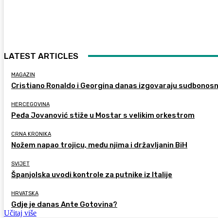
LATEST ARTICLES
MAGAZIN
Cristiano Ronaldo i Georgina danas izgovaraju sudbonos
HERCEGOVINA
Peđa Jovanović stiže u Mostar s velikim orkestrom
CRNA KRONIKA
Nožem napao trojicu, među njima i državljanin BiH
SVIJET
Španjolska uvodi kontrole za putnike iz Italije
HRVATSKA
Gdje je danas Ante Gotovina?
Učitaj više