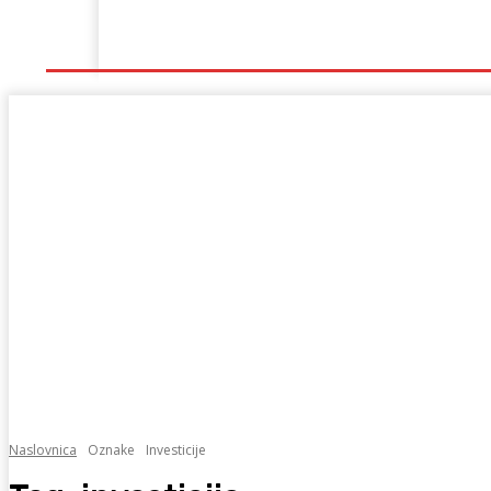
Naslovna
Lokalno
Hercegovina
Sport
Naslovnica
Oznake
Investicije