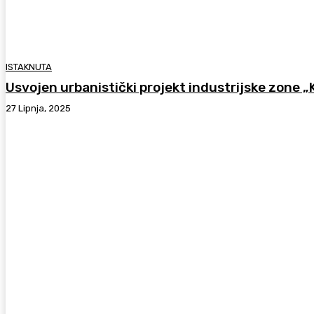
ISTAKNUTA
Usvojen urbanistički projekt industrijske zone „
27 Lipnja, 2025