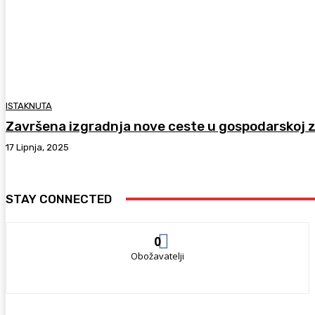
ISTAKNUTA
Završena izgradnja nove ceste u gospodarskoj z
17 Lipnja, 2025
STAY CONNECTED
0
Obožavatelji