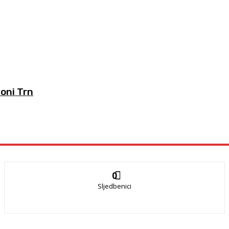
oni Trn
0
Sljedbenici