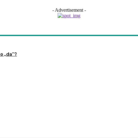
- Advertisement -
no „da“?