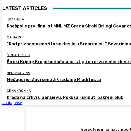
LATEST ARTICLES
ISTAKNUTA
Knešpolje prvi finalist MNL MZ Grada Široki Brijeg! Ćavar 
MAGAZIN
“Kad priznamo ono što se desilo u Srebrenici…” Severinina
ŠIROKI BRIJEG
Široki Brijeg: Brojni hodočasnici stigli na prvu večer deve
HERCEGOVINA
Međugorje: Završeno 37. izdanje Mladifesta
CRNA KRONIKA
Krađa na crkvi u Sarajevu: Pokušali skinuti bakreni oluk
Učitaj više
Borak.tv je informativni port