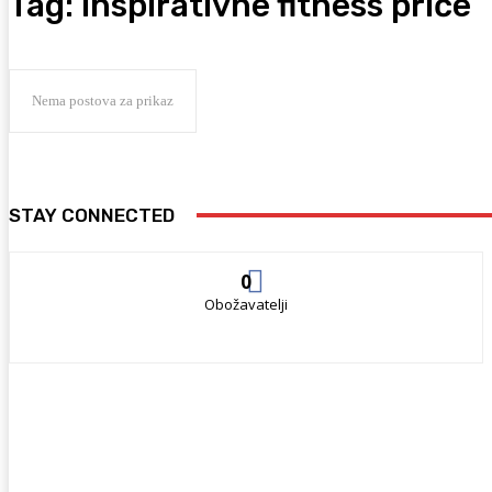
Tag:
inspirativne fitness priče
Nema postova za prikaz
STAY CONNECTED
0
Obožavatelji