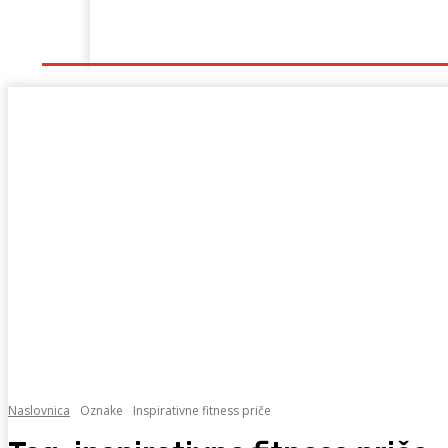
Naslovna
Lokalno
Hercegovina
Sport
Naslovnica
Oznake
Inspirativne fitness priče