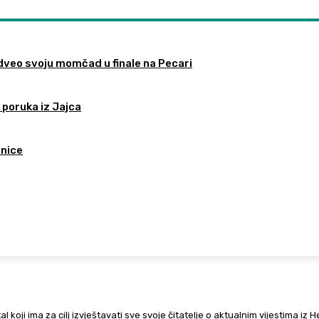
odveo svoju momčad u finale na Pecari
 poruka iz Jajca
tnice
al koji ima za cilj izvještavati sve svoje čitatelje o aktualnim vijestima iz 