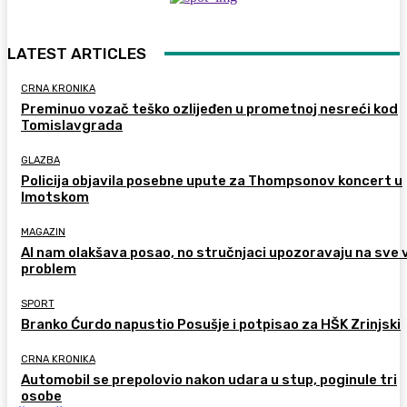
LATEST ARTICLES
CRNA KRONIKA
Preminuo vozač teško ozlijeđen u prometnoj nesreći kod
Tomislavgrada
GLAZBA
Policija objavila posebne upute za Thompsonov koncert u
Imotskom
MAGAZIN
AI nam olakšava posao, no stručnjaci upozoravaju na sve 
problem
SPORT
Branko Ćurdo napustio Posušje i potpisao za HŠK Zrinjski
CRNA KRONIKA
Automobil se prepolovio nakon udara u stup, poginule tri
osobe