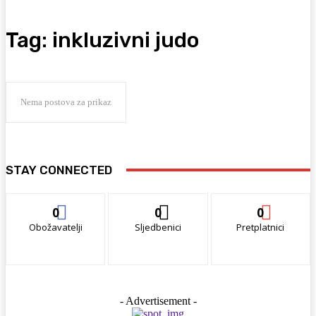
Tag:
inkluzivni judo
Nema postova za prikaz
STAY CONNECTED
0
0
0
Obožavatelji
Sljedbenici
Pretplatnici
- Advertisement -