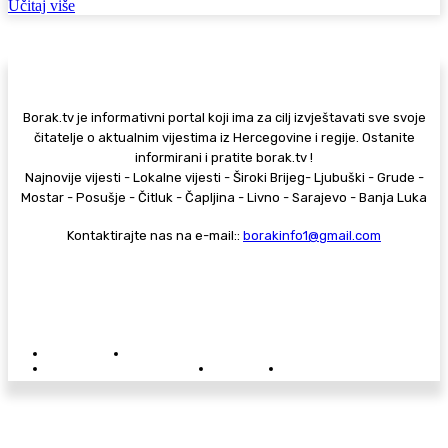
Učitaj više
Borak.tv je informativni portal koji ima za cilj izvještavati sve svoje
čitatelje o aktualnim vijestima iz Hercegovine i regije. Ostanite
informirani i pratite borak.tv !
Najnovije vijesti - Lokalne vijesti - Široki Brijeg- Ljubuški - Grude -
Mostar - Posušje - Čitluk - Čapljina - Livno - Sarajevo - Banja Luka
Kontaktirajte nas na e-mail::
borakinfo1@gmail.com
© Copyright - Borak.tv
Privatnost
Pravila anonimnog komentiranja
Oglašavanje na Borak.tv
Donacije
Kontakt