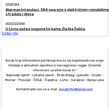
HRVATSKA
Alarmantni podaci: 384 nesreće s električnim romobilima
stradala i djeca
HERCEGOVINA
U Livnu počeo nogometni kamp Zlatka Dalića
Učitaj više
Borak.tv je informativni portal koji ima za cilj izvještavati sve svoje
čitatelje o aktualnim vijestima iz Hercegovine i regije. Ostanite
informirani i pratite borak.tv !
Najnovije vijesti - Lokalne vijesti - Široki Brijeg- Ljubuški - Grude -
Mostar - Posušje - Čitluk - Čapljina - Livno - Sarajevo - Banja Luka
Kontaktirajte nas na e-mail::
borakinfo1@gmail.com