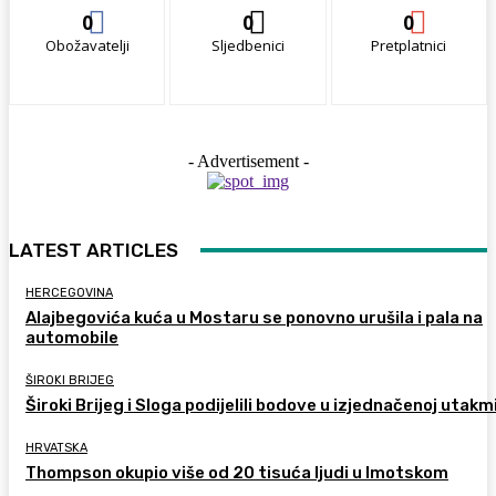
0
0
0
Obožavatelji
Sljedbenici
Pretplatnici
- Advertisement -
LATEST ARTICLES
HERCEGOVINA
Alajbegovića kuća u Mostaru se ponovno urušila i pala na
automobile
ŠIROKI BRIJEG
Široki Brijeg i Sloga podijelili bodove u izjednačenoj utakm
HRVATSKA
Thompson okupio više od 20 tisuća ljudi u Imotskom