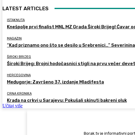
LATEST ARTICLES
ISTAKNUTA
Knešpolje prvi finalist MNL MZ Grada Široki Brijeg! Ćavar 
MAGAZIN
“Kad priznamo ono što se desilo u Srebrenici…” Severinina
ŠIROKI BRIJEG
Široki Brijeg: Brojni hodočasnici stigli na prvu večer deve
HERCEGOVINA
Međugorje: Završeno 37. izdanje Mladifesta
CRNA KRONIKA
Krađa na crkvi u Sarajevu: Pokušali skinuti bakreni oluk
Učitaj više
Borak.tv je informativni port