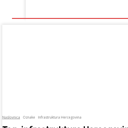
Naslovna
Lokalno
Hercegovina
Sport
Naslovnica
Oznake
Infrastruktura Hercegovina