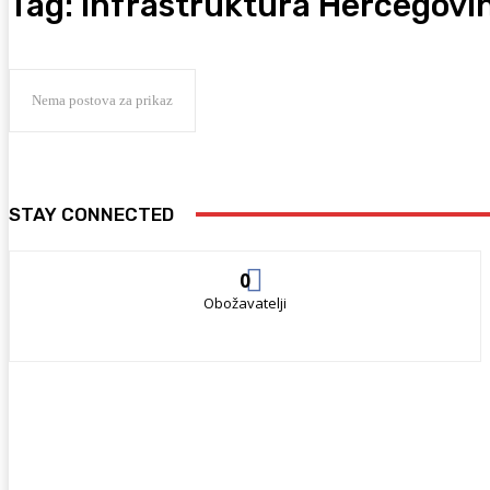
Tag:
infrastruktura Hercegovi
Nema postova za prikaz
STAY CONNECTED
0
Obožavatelji