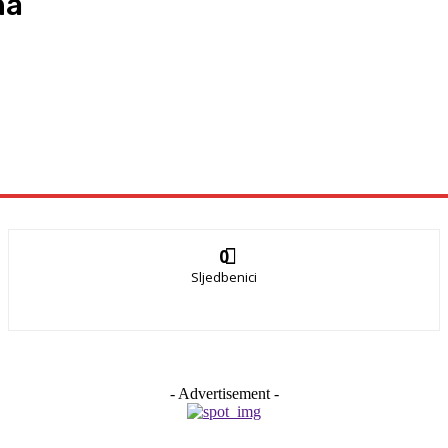
na
0
Sljedbenici
- Advertisement -