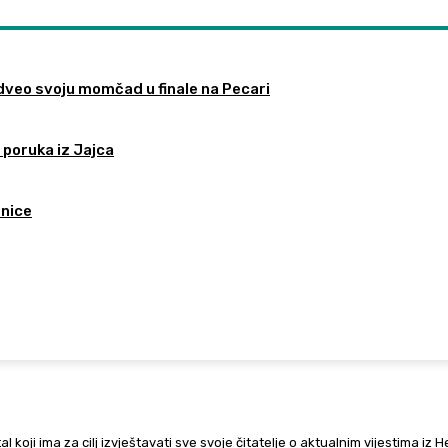
odveo svoju momčad u finale na Pecari
 poruka iz Jajca
tnice
al koji ima za cilj izvještavati sve svoje čitatelje o aktualnim vijestima iz 