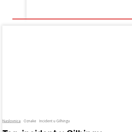
Naslovna
Lokalno
Hercegovina
Sport
Naslovnica
Oznake
Incident u Gilhingu