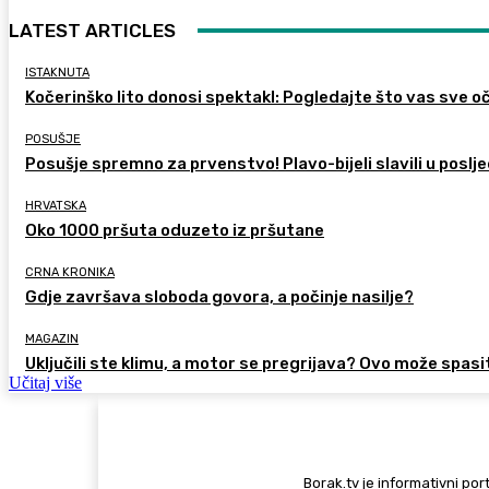
LATEST ARTICLES
ISTAKNUTA
Kočerinško lito donosi spektakl: Pogledajte što vas sve oč
POSUŠJE
Posušje spremno za prvenstvo! Plavo-bijeli slavili u poslje
HRVATSKA
Oko 1000 pršuta oduzeto iz pršutane
CRNA KRONIKA
Gdje završava sloboda govora, a počinje nasilje?
MAGAZIN
Uključili ste klimu, a motor se pregrijava? Ovo može spasi
Učitaj više
Borak.tv je informativni port