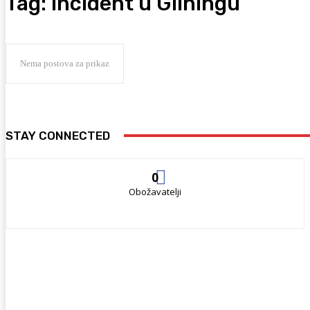
Tag:
incident u Gilhingu
Nema postova za prikaz
STAY CONNECTED
0
Obožavatelji