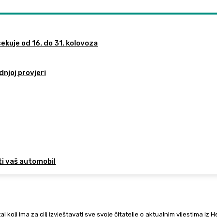
ekuje od 16. do 31. kolovoza
dnjoj provjeri
ti vaš automobil
al koji ima za cilj izvještavati sve svoje čitatelje o aktualnim vijestima iz 