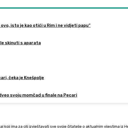
ovo, isto je kao otići u Rim i ne vidjeti papu“
ele skinuti s aparata
ari, čeka je Knešpolje
odveo svoju momčad u finale na Pecari
al koji ima za cilj izvještavati sve svoje čitatelje o aktualnim vijestima iz 