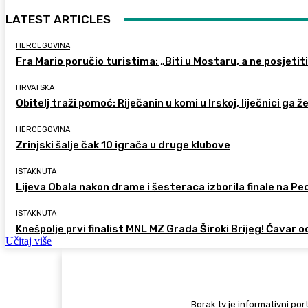
LATEST ARTICLES
HERCEGOVINA
Fra Mario poručio turistima: „Biti u Mostaru, a ne posjetiti 
HRVATSKA
Obitelj traži pomoć: Riječanin u komi u Irskoj, liječnici ga ž
HERCEGOVINA
Zrinjski šalje čak 10 igrača u druge klubove
ISTAKNUTA
Lijeva Obala nakon drame i šesteraca izborila finale na Pec
ISTAKNUTA
Knešpolje prvi finalist MNL MZ Grada Široki Brijeg! Ćavar 
Učitaj više
Borak.tv je informativni port