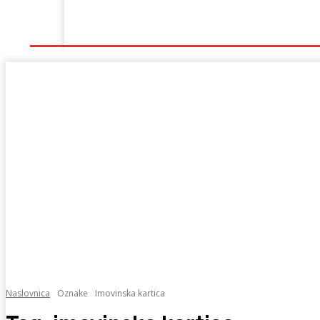
Naslovna
Lokalno
Hercegovina
Sport
Naslovnica
Oznake
Imovinska kartica