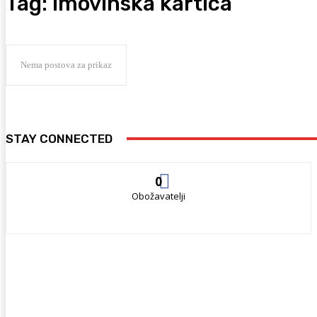
Tag:
imovinska kartica
Nema postova za prikaz
STAY CONNECTED
0
Obožavatelji