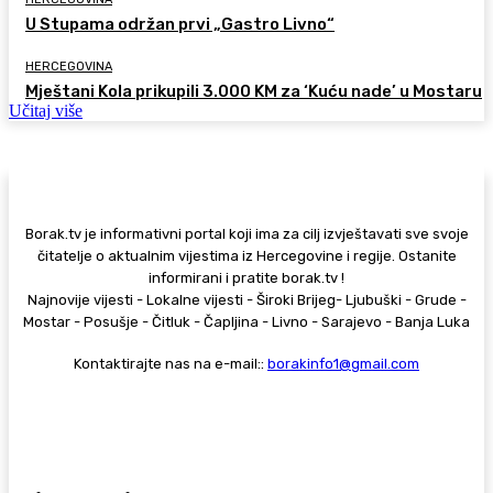
U Stupama održan prvi „Gastro Livno“
HERCEGOVINA
Mještani Kola prikupili 3.000 KM za ‘Kuću nade’ u Mostaru
Učitaj više
Borak.tv je informativni portal koji ima za cilj izvještavati sve svoje
čitatelje o aktualnim vijestima iz Hercegovine i regije. Ostanite
informirani i pratite borak.tv !
Najnovije vijesti - Lokalne vijesti - Široki Brijeg- Ljubuški - Grude -
Mostar - Posušje - Čitluk - Čapljina - Livno - Sarajevo - Banja Luka
Kontaktirajte nas na e-mail::
borakinfo1@gmail.com
© Copyright - Borak.tv