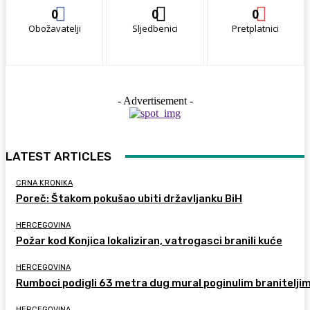
0
0
0
Obožavatelji
Sljedbenici
Pretplatnici
- Advertisement -
LATEST ARTICLES
CRNA KRONIKA
Poreč: Štakom pokušao ubiti državljanku BiH
HERCEGOVINA
Požar kod Konjica lokaliziran, vatrogasci branili kuće
HERCEGOVINA
Rumboci podigli 63 metra dug mural poginulim branitelji
HERCEGOVINA