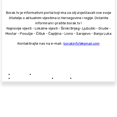
Borak.tv je informativni portal koji ima za cilj izvještavati sve svoje
čitatelje o aktualnim vijestima iz Hercegovine i regije. Ostanite
informirani i pratite borak.tv !
Najnovije vijesti - Lokalne vijesti - Široki Brijeg- Ljubuški - Grude -
Mostar - Posušje - Čitluk - Čapljina - Livno - Sarajevo - Banja Luka
Kontaktirajte nas na e-mail::
borakinfo1@gmail.com
© Copyright - Borak.tv
Privatnost
Pravila anonimnog komentiranja
Oglašavanje na Borak.tv
Donacije
Kontakt