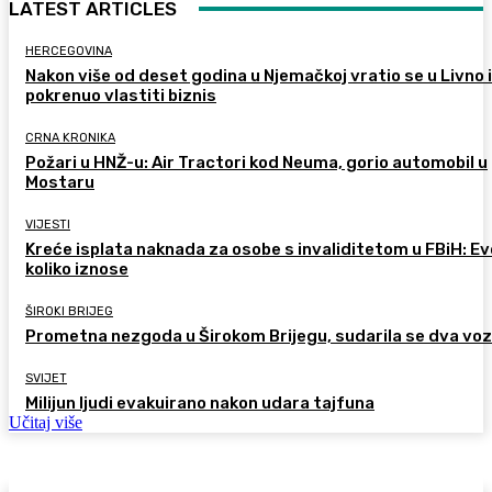
LATEST ARTICLES
HERCEGOVINA
Nakon više od deset godina u Njemačkoj vratio se u Livno i
pokrenuo vlastiti biznis
CRNA KRONIKA
Požari u HNŽ-u: Air Tractori kod Neuma, gorio automobil u
Mostaru
VIJESTI
Kreće isplata naknada za osobe s invaliditetom u FBiH: Ev
koliko iznose
ŠIROKI BRIJEG
Prometna nezgoda u Širokom Brijegu, sudarila se dva voz
SVIJET
Milijun ljudi evakuirano nakon udara tajfuna
Učitaj više