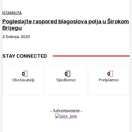
ISTAKNUTA
Pogledajte raspored blagoslova polja u Širokom
Brijegu
2 Svibnja, 2025
STAY CONNECTED
0
0
0
Obožavatelji
Sljedbenici
Pretplatnici
- Advertisement -