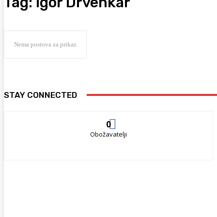
Tag:
Igor Drvenkar
Nema postova za prikaz
STAY CONNECTED
0
Obožavatelji