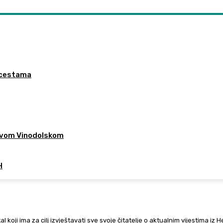
a cestama
 Novom Vinodolskom
H
al koji ima za cilj izvještavati sve svoje čitatelje o aktualnim vijestima iz 