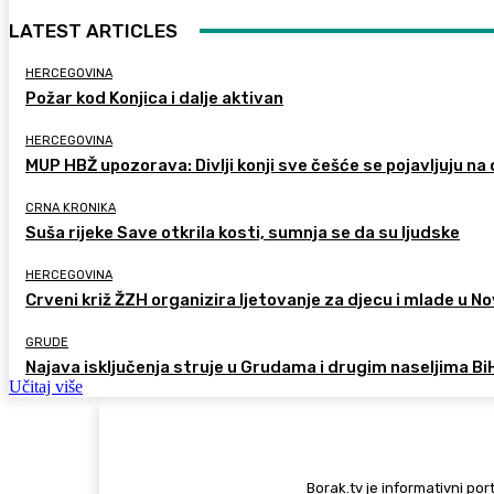
LATEST ARTICLES
HERCEGOVINA
Požar kod Konjica i dalje aktivan
HERCEGOVINA
MUP HBŽ upozorava: Divlji konji sve češće se pojavljuju n
CRNA KRONIKA
Suša rijeke Save otkrila kosti, sumnja se da su ljudske
HERCEGOVINA
Crveni križ ŽZH organizira ljetovanje za djecu i mlade u
GRUDE
Najava isključenja struje u Grudama i drugim naseljima Bi
Učitaj više
Borak.tv je informativni port