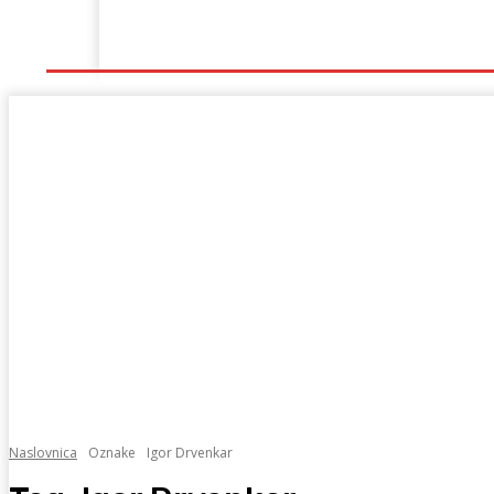
Naslovna
Lokalno
Hercegovina
Sport
Naslovnica
Oznake
Igor Drvenkar