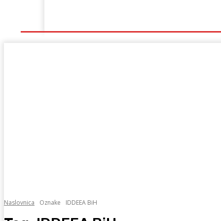
Naslovna
Lokalno
Hercegovina
Sport
Naslovnica
Oznake
IDDEEA BiH