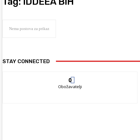
Tag:
IDDEEA BiH
Nema postova za prikaz
STAY CONNECTED
0
Obožavatelji