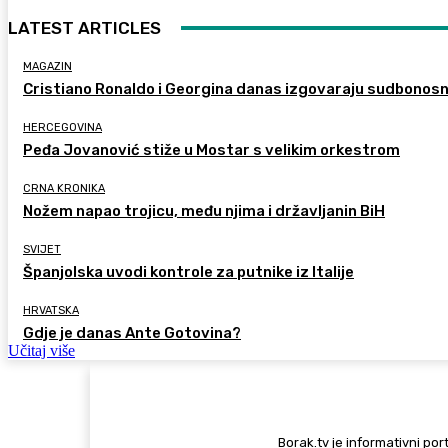
LATEST ARTICLES
MAGAZIN
Cristiano Ronaldo i Georgina danas izgovaraju sudbonos
HERCEGOVINA
Peđa Jovanović stiže u Mostar s velikim orkestrom
CRNA KRONIKA
Nožem napao trojicu, među njima i državljanin BiH
SVIJET
Španjolska uvodi kontrole za putnike iz Italije
HRVATSKA
Gdje je danas Ante Gotovina?
Učitaj više
Borak.tv je informativni port