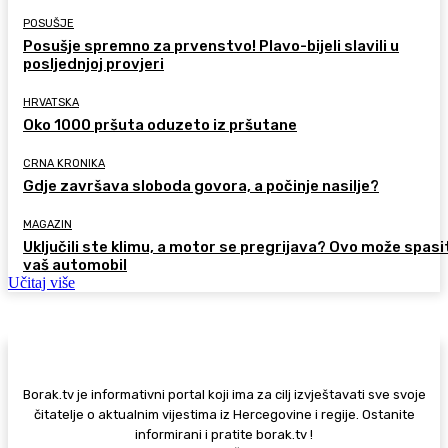
POSUŠJE
Posušje spremno za prvenstvo! Plavo-bijeli slavili u
posljednjoj provjeri
HRVATSKA
Oko 1000 pršuta oduzeto iz pršutane
CRNA KRONIKA
Gdje završava sloboda govora, a počinje nasilje?
MAGAZIN
Uključili ste klimu, a motor se pregrijava? Ovo može spasi
vaš automobil
Učitaj više
Borak.tv je informativni portal koji ima za cilj izvještavati sve svoje
čitatelje o aktualnim vijestima iz Hercegovine i regije. Ostanite
informirani i pratite borak.tv !