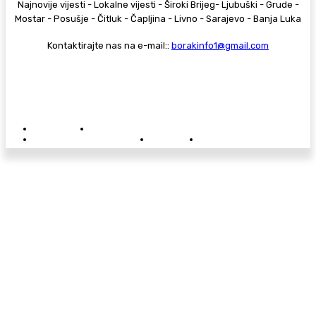
Najnovije vijesti - Lokalne vijesti - Široki Brijeg- Ljubuški - Grude -
Mostar - Posušje - Čitluk - Čapljina - Livno - Sarajevo - Banja Luka
Kontaktirajte nas na e-mail::
borakinfo1@gmail.com
© Copyright - Borak.tv
Privatnost
Pravila anonimnog komentiranja
Oglašavanje na Borak.tv
Donacije
Kontakt